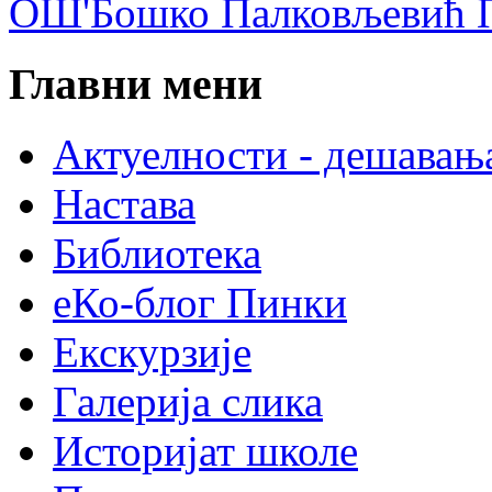
ОШ'Бошко Палковљевић П
Главни мени
Актуелности - дешавањ
Настава
Библиотека
еКо-блог Пинки
Екскурзије
Галерија слика
Историјат школе