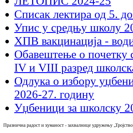
ЛЕТОПИС 2024-25
Списак лектира од 5. до
Упис у средњу школу 20
ХПВ вакцинација - вод
Обавештење о почетку 
IV и VIII разред школск
Одлука о избору уџбеник
2026-27. годину
Уџбеници за школску 2
Празнична радост и хуманост - захвалнице удружењу „Тројство