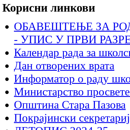
Корисни линкови
ОБАВЕШТЕЊЕ ЗА РО
- УПИС У ПРВИ РАЗР
Календар рада за школс
Дан отворених врата
Информатор о раду шк
Министарство просвете
Општина Стара Пазова
Покрајински секретариј