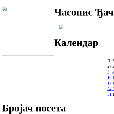
Часопис Ђач
Календар
П
27
3
10
17
24
31
Бројач посета