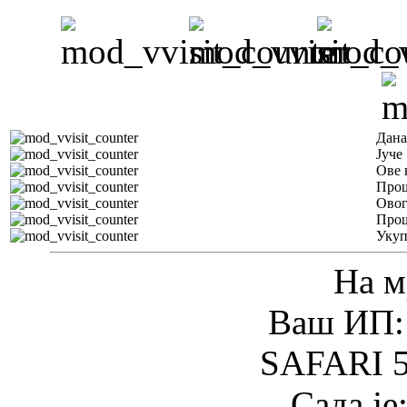
Дана
Јуче
Ове 
Прош
Овог
Прош
Уку
На м
Ваш ИП: 
SAFARI 5
Сада је