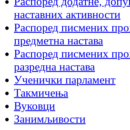
Распоред додатне, допу
наставних активности
Распоред писмених пров
предметна настава
Распоред писмених пров
разредна настава
Ученички парламент
Такмичења
Вуковци
Занимљивости