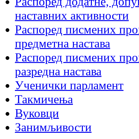
Распоред додатне, допу
наставних активности
Распоред писмених пров
предметна настава
Распоред писмених пров
разредна настава
Ученички парламент
Такмичења
Вуковци
Занимљивости