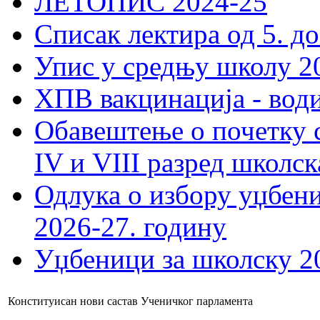
ЛЕТОПИС 2024-25
Списак лектира од 5. до
Упис у средњу школу 20
ХПВ вакцинација - вод
Обавештење о почетку 
IV и VIII разред школск
Одлука о избору уџбеник
2026-27. годину
Уџбеници за школску 2
Конституисан нови састав Ученичког парламента