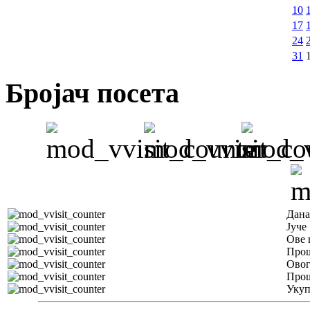
10
17
24
31
Бројач посета
Дана
Јуче
Ове 
Прош
Овог
Прош
Уку