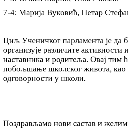
7-4: Марија Вуковић, Петар Стеф
Циљ Ученичког парламента је да б
организује различите активности 
наставника и родитеља. Овај тим ћ
побољшање школског живота, као 
одговорности у школи.
Поздрављамо нови састав и желимо