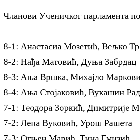
Чланови Ученичког парламента п
8-1: Анастасиа Мозетић, Вељко Т
8-2: Нађа Матовић, Дуња Забрдац
8-3: Ања Вршка, Михајло Марков
8-4: Ања Стојаковић, Вукашин Ра
7-1: Теодора Зоркић, Димитрије 
7-2: Лена Вуковић, Урош Рашета
7-3: Огњен Марић, Тина Гмизић