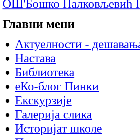
ОШ'Бошко Палковљевић П
Главни мени
Актуелности - дешавањ
Настава
Библиотека
еКо-блог Пинки
Екскурзије
Галерија слика
Историјат школе