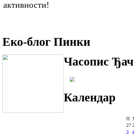
активности!
Еко-блог Пинки
Часопис Ђач
Календар
П
27
3