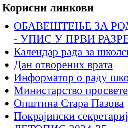
Корисни линкови
ОБАВЕШТЕЊЕ ЗА РО
- УПИС У ПРВИ РАЗР
Календар рада за школс
Дан отворених врата
Информатор о раду шк
Министарство просвете
Општина Стара Пазова
Покрајински секретариј