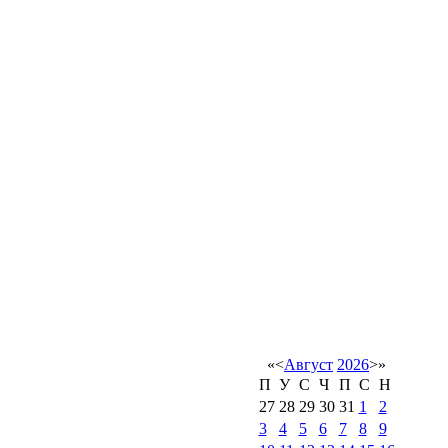
«
<
Август
2026
>
»
П
У
С
Ч
П
С
Н
27
28
29
30
31
1
2
3
4
5
6
7
8
9