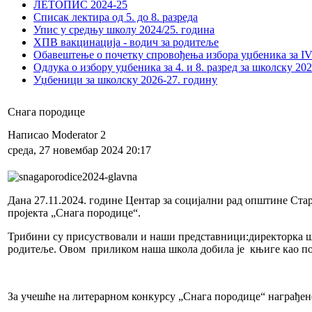
ЛЕТОПИС 2024-25
Списак лектира од 5. до 8. разреда
Упис у средњу школу 2024/25. година
ХПВ вакцинација - водич за родитеље
Обавештење о почетку спровођења избора уџбеника за IV 
Одлука о избору уџбеника за 4. и 8. разред за школску 20
Уџбеници за школску 2026-27. годину
Снага породице
Написао Moderator 2
среда, 27 новембар 2024 20:17
Дана 27.11.2024. године Центар за социјални рад општине Ст
пројекта „Снага породице“.
Трибини су присуствовали и наши представници:директорка шк
родитеље. Овом приликом наша школа добила је књиге као по
За учешће на литерарном конкурсу „Снага породице“ награђене