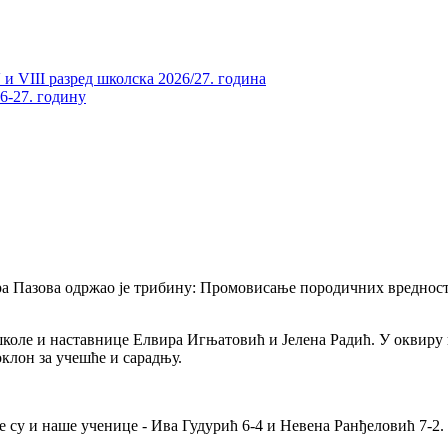
и VIII разред школска 2026/27. година
26-27. годину
ара Пазова одржао је трибину: Промовисање породичних вредност
оле и наставнице Елвира Игњатовић и Јелена Радић. У оквиру п
клон за учешће и сарадњу.
 су и наше ученице - Ива Гудурић 6-4 и Невена Ранђеловић 7-2.