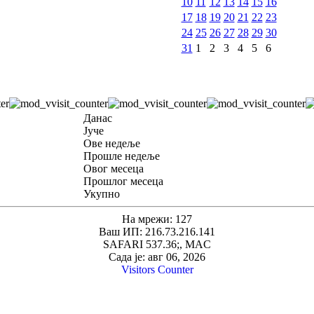
10
11
12
13
14
15
16
17
18
19
20
21
22
23
24
25
26
27
28
29
30
31
1
2
3
4
5
6
Данас
Јуче
Ове недеље
Прошле недеље
Овог месеца
Прошлог месеца
Укупно
На мрежи: 127
Ваш ИП: 216.73.216.141
SAFARI 537.36;, MAC
Сада је: авг 06, 2026
Visitors Counter