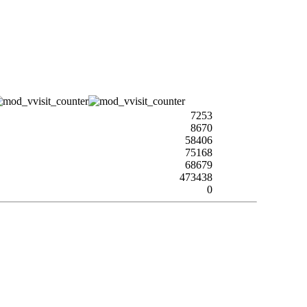
7253
8670
58406
75168
68679
473438
0