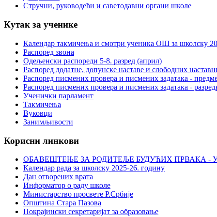
Стручни, руководећи и саветодавни органи школе
Кутак за ученике
Календар такмичења и смотри ученика ОШ за школску 20
Распоред звона
Одељенски распореди 5-8. разред (април)
Распоред додатне, допунске наставе и слободних настав
Распоред писмених провера и писмених задатака - предме
Распоред писмених провера и писмених задатака - разред
Ученички парламент
Такмичења
Вуковци
Занимљивости
Корисни линкови
ОБАВЕШТЕЊЕ ЗА РОДИТЕЉЕ БУДУЋИХ ПРВАКА - У
Календар рада за школску 2025-26. годину
Дан отворених врата
Информатор о раду школе
Министарство просвете Р.Србије
Општина Стара Пазова
Покрајински секретаријат за образовање