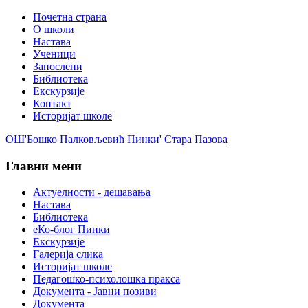
Почетна страна
О школи
Настава
Ученици
Запослени
Библиотека
Екскурзије
Контакт
Историјат школе
ОШ'Бошко Палковљевић Пинки' Стара Пазова
Главни мени
Актуелности - дешавања
Настава
Библиотека
еКо-блог Пинки
Екскурзије
Галерија слика
Историјат школе
Педагошко-психолошка пракса
Документа - Јавни позиви
Документа