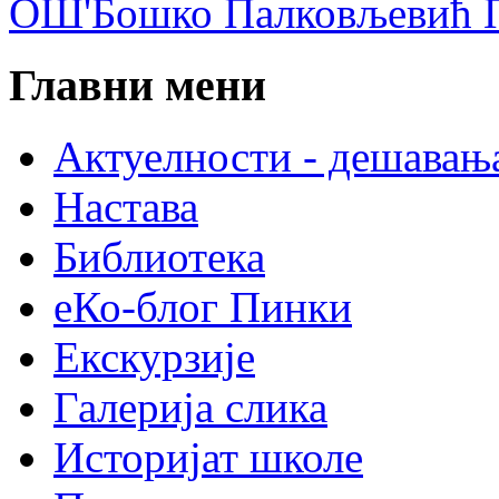
ОШ'Бошко Палковљевић П
Главни мени
Актуелности - дешавањ
Настава
Библиотека
еКо-блог Пинки
Екскурзије
Галерија слика
Историјат школе