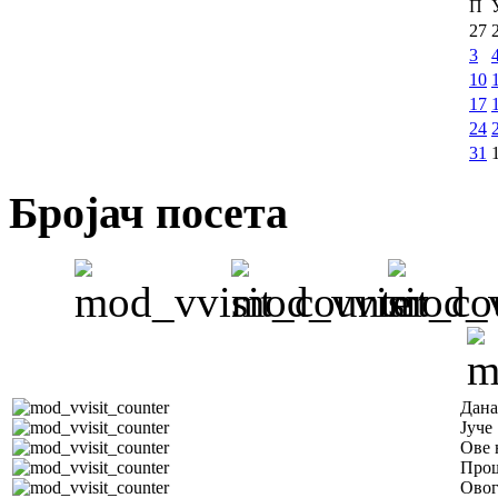
П
27
3
10
17
24
31
Бројач посета
Дана
Јуче
Ове 
Прош
Овог