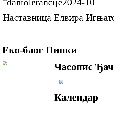
Наставница Елвира Игњат
Еко-блог Пинки
Часопис Ђач
Календар