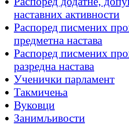
Распоред додатне, допу
наставних активности
Распоред писмених пров
предметна настава
Распоред писмених пров
разредна настава
Ученички парламент
Такмичења
Вуковци
Занимљивости