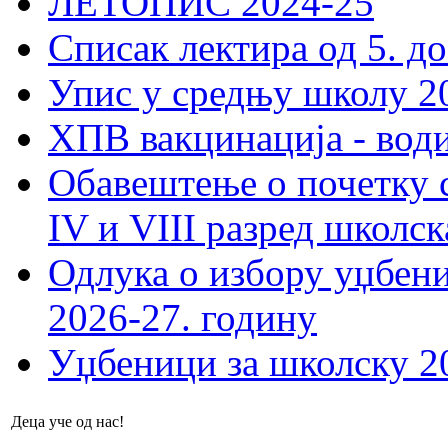
ЛЕТОПИС 2024-25
Списак лектира од 5. до
Упис у средњу школу 20
ХПВ вакцинација - вод
Обавештење о почетку 
IV и VIII разред школск
Одлука о избору уџбеник
2026-27. годину
Уџбеници за школску 2
Деца уче од нас!