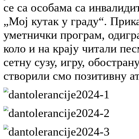
се са особама са инвалиди
„Мој кутак у граду“. Прик
уметнички програм, одигра
коло и на крају читали пес
сетну сузу, игру, обостран
створили смо позитивну а