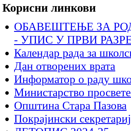
Корисни линкови
ОБАВЕШТЕЊЕ ЗА РО
- УПИС У ПРВИ РАЗР
Календар рада за школс
Дан отворених врата
Информатор о раду шк
Министарство просвете
Општина Стара Пазова
Покрајински секретариј