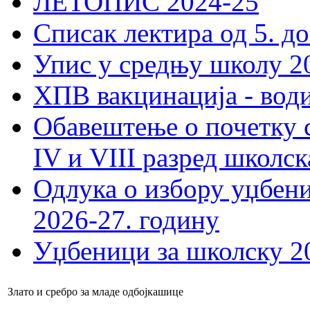
ЛЕТОПИС 2024-25
Списак лектира од 5. до
Упис у средњу школу 20
ХПВ вакцинација - вод
Обавештење о почетку 
IV и VIII разред школск
Одлука о избору уџбеник
2026-27. годину
Уџбеници за школску 2
Злато и сребро за младе одбојкашице