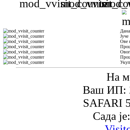
Дана
Јуче
Ове 
Прош
Овог
Прош
Уку
На м
Ваш ИП: 
SAFARI 5
Сада је
Visit