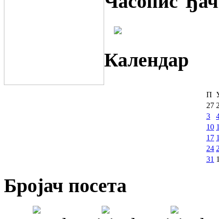
Часопис Ђач
Календар
П
27
3
10
17
24
31
Бројач посета