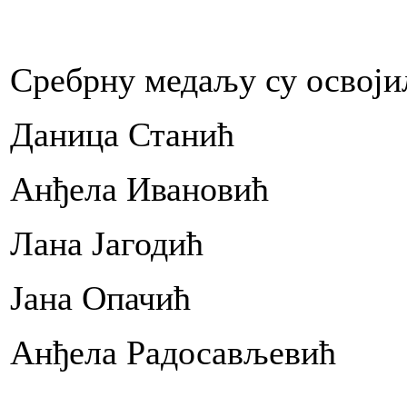
Сребрну медаљу су освоји
Даница Станић
Анђела Ивановић
Лана Јагодић
Јана Опачић
Анђела Радосављевић