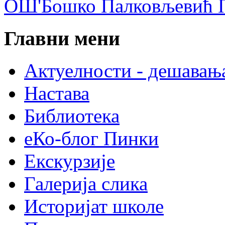
ОШ'Бошко Палковљевић П
Главни мени
Актуелности - дешавањ
Настава
Библиотека
еКо-блог Пинки
Екскурзије
Галерија слика
Историјат школе