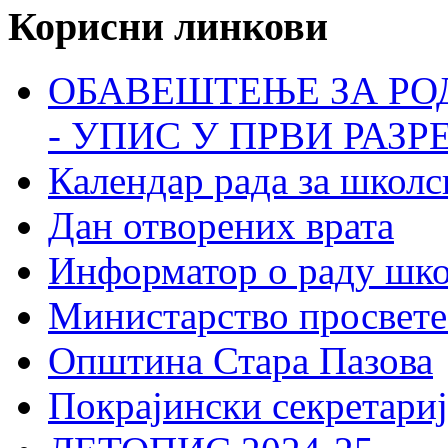
Корисни линкови
ОБАВЕШТЕЊЕ ЗА РО
- УПИС У ПРВИ РАЗР
Календар рада за школс
Дан отворених врата
Информатор о раду шк
Министарство просвете
Општина Стара Пазова
Покрајински секретариј