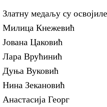
Златну медаљу су освојиле
Милица Кнежевић
Јована Цаковић
Лара Врућинић
Дуња Вуковић
Нина Зекановић
Анастасија Георг