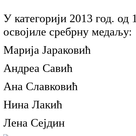
У категорији 2013 год. од 
освојиле сребрну медаљу:
Марија Јараковић
Андреа Савић
Ана Славковић
Нина Лакић
Лена Сејдин