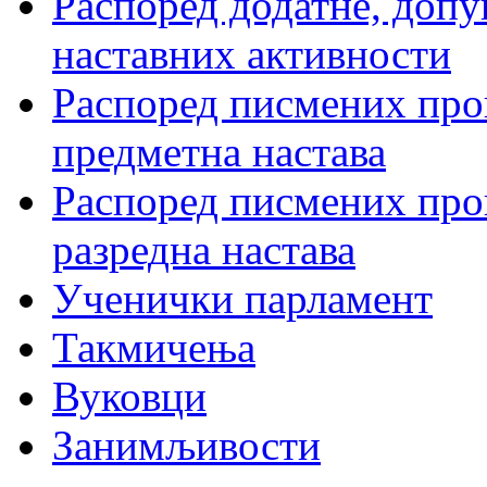
Распоред додатне, допу
наставних активности
Распоред писмених пров
предметна настава
Распоред писмених пров
разредна настава
Ученички парламент
Такмичења
Вуковци
Занимљивости