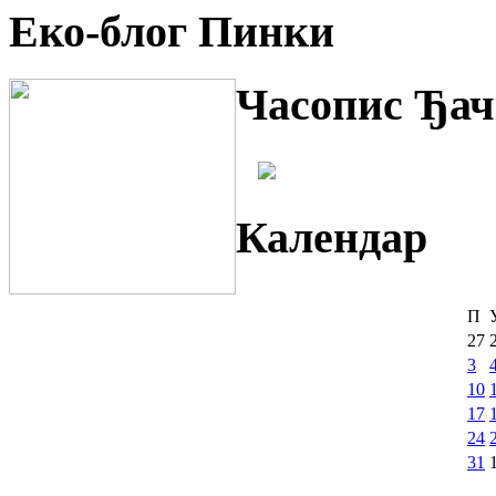
Еко-блог Пинки
Часопис Ђач
Календар
П
27
3
10
17
24
31