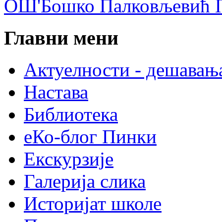
ОШ'Бошко Палковљевић П
Главни мени
Актуелности - дешавањ
Настава
Библиотека
еКо-блог Пинки
Екскурзије
Галерија слика
Историјат школе