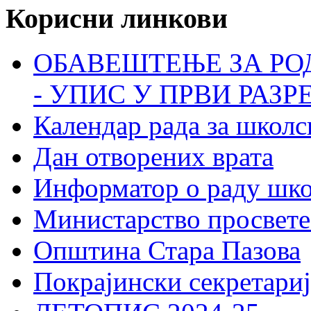
Корисни линкови
ОБАВЕШТЕЊЕ ЗА РО
- УПИС У ПРВИ РАЗР
Календар рада за школс
Дан отворених врата
Информатор о раду шк
Министарство просвете
Општина Стара Пазова
Покрајински секретариј