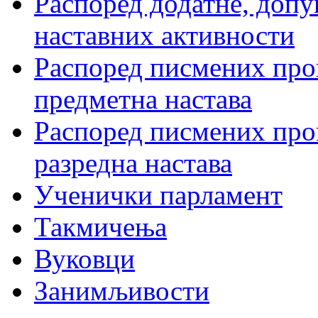
Распоред додатне, допу
наставних активности
Распоред писмених пров
предметна настава
Распоред писмених пров
разредна настава
Ученички парламент
Такмичења
Вуковци
Занимљивости