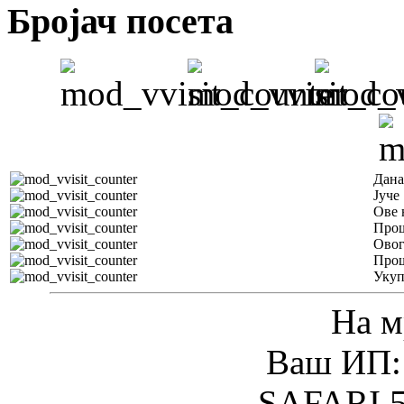
Бројач посета
Дана
Јуче
Ове 
Прош
Овог
Прош
Уку
На м
Ваш ИП: 
SAFARI 5