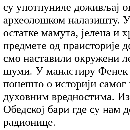
су употпуниле доживљај о
археолошком налазишту. У
остатке мамута, јелена и
предмете од праисторије 
смо наставили окружени л
шуми. У манастиру Фенек 
понешто о историји самог 
духовним вредностима. Из
Обедској бари где су нам 
радионице.