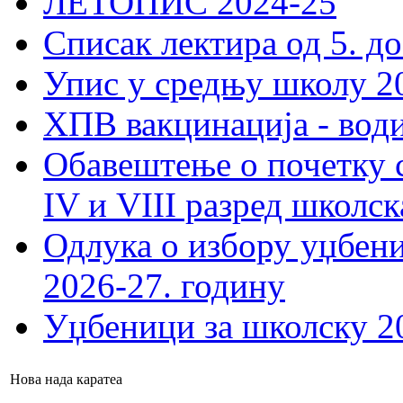
ЛЕТОПИС 2024-25
Списак лектира од 5. до
Упис у средњу школу 20
ХПВ вакцинација - вод
Обавештење о почетку 
IV и VIII разред школск
Одлука о избору уџбеник
2026-27. годину
Уџбеници за школску 2
Нова нада каратеа