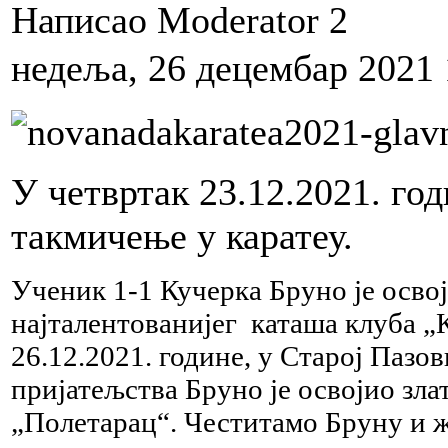
Написао Moderator 2
недеља, 26 децембар 2021 
У четвртак 23.12.2021. год
такмичење у каратеу.
Ученик 1-1 Кучерка Бруно је освој
најталентованијег каташа клуба „
26.12.2021. године, у Старој Паз
пријатељства Бруно је освојио зла
„Полетарац“. Честитамо Бруну и 