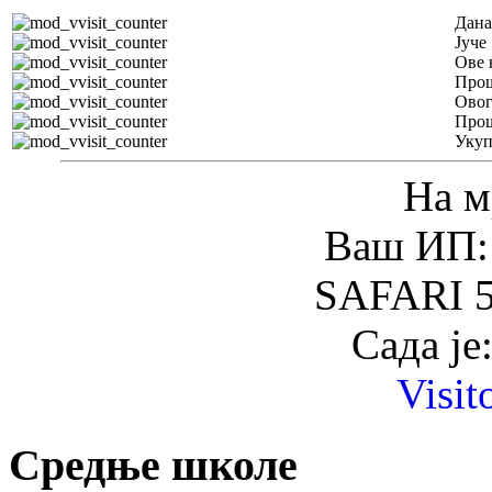
Дана
Јуче
Ове 
Прош
Овог
Прош
Уку
На м
Ваш ИП: 
SAFARI 5
Сада је
Visit
Средње школе