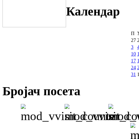
Календар
П
27
3
10
17
24
31
Бројач посета