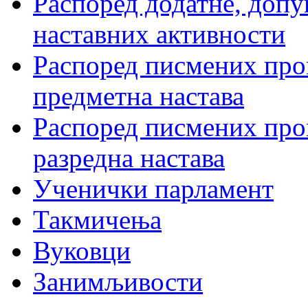
Распоред додатне, допу
наставних активности
Распоред писмених пров
предметна настава
Распоред писмених пров
разредна настава
Ученички парламент
Такмичења
Вуковци
Занимљивости