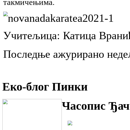
такмичењима.
Учитељица: Катица Врани
Последње ажурирано недељ
Еко-блог Пинки
Часопис Ђач