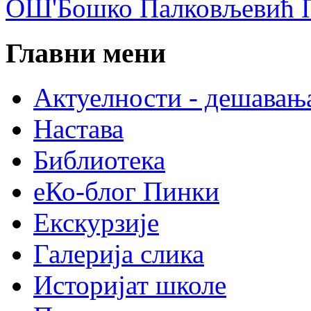
ОШ'Бошко Палковљевић П
Главни мени
Актуелности - дешавањ
Настава
Библиотека
еКо-блог Пинки
Екскурзије
Галерија слика
Историјат школе