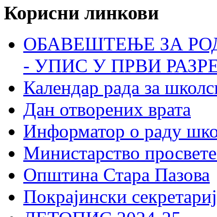
Корисни линкови
ОБАВЕШТЕЊЕ ЗА РО
- УПИС У ПРВИ РАЗР
Календар рада за школс
Дан отворених врата
Информатор о раду шк
Министарство просвете
Општина Стара Пазова
Покрајински секретариј