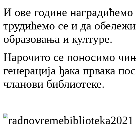
И ове године наградићемо 
трудићемо се и да обележи
образовања и културе.
Нарочито се поносимо чињ
генерација ђака првака по
чланови библиотеке.