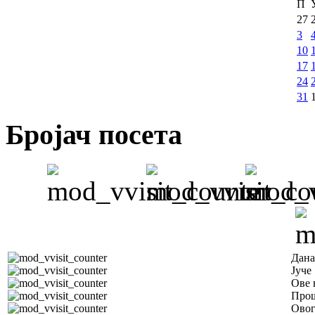
П
27
3
10
17
24
31
Бројач посета
Дана
Јуче
Ове 
Прош
Овог