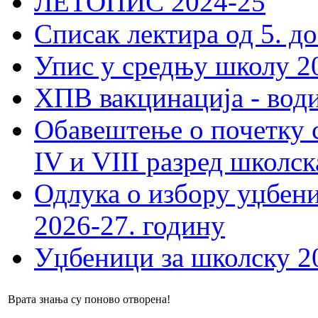
ЛЕТОПИС 2024-25
Списак лектира од 5. до
Упис у средњу школу 20
ХПВ вакцинација - вод
Обавештење о почетку 
IV и VIII разред школск
Одлука о избору уџбеник
2026-27. годину
Уџбеници за школску 2
Врата знања су поново отворена!