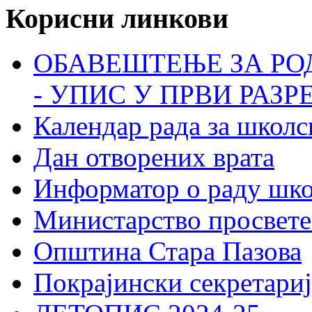
Корисни линкови
ОБАВЕШТЕЊЕ ЗА РО
- УПИС У ПРВИ РАЗР
Календар рада за школс
Дан отворених врата
Информатор о раду шк
Министарство просвете
Општина Стара Пазова
Покрајински секретариј