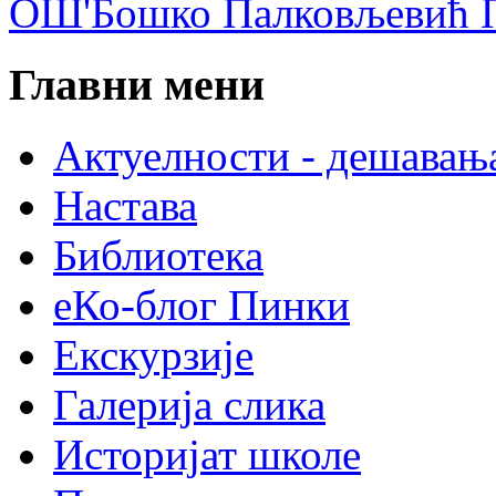
ОШ'Бошко Палковљевић П
Главни мени
Актуелности - дешавањ
Настава
Библиотека
еКо-блог Пинки
Екскурзије
Галерија слика
Историјат школе