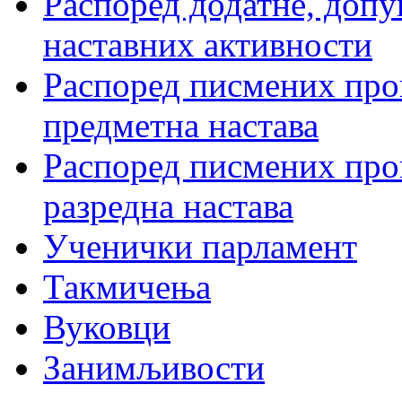
Распоред додатне, допу
наставних активности
Распоред писмених пров
предметна настава
Распоред писмених пров
разредна настава
Ученички парламент
Такмичења
Вуковци
Занимљивости