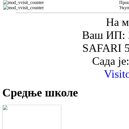
Прош
Уку
На м
Ваш ИП: 
SAFARI 5
Сада је
Visit
Средње школе