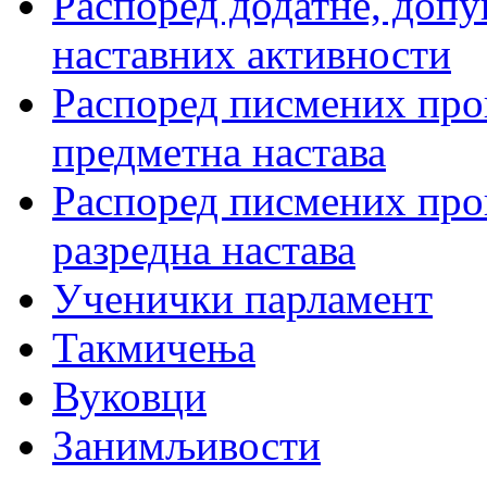
Распоред додатне, допу
наставних активности
Распоред писмених пров
предметна настава
Распоред писмених пров
разредна настава
Ученички парламент
Такмичења
Вуковци
Занимљивости