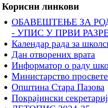
Корисни линкови
ОБАВЕШТЕЊЕ ЗА РО
- УПИС У ПРВИ РАЗР
Календар рада за школс
Дан отворених врата
Информатор о раду шк
Министарство просвете
Општина Стара Пазова
Покрајински секретариј