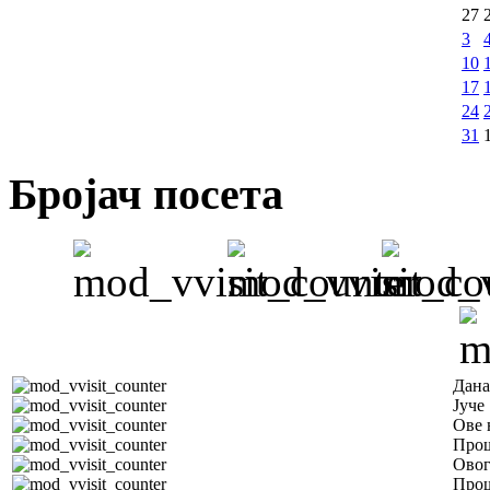
27
3
10
17
24
31
Бројач посета
Дана
Јуче
Ове 
Прош
Овог
Прош