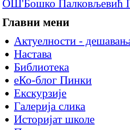
ОШ'Бошко Палковљевић П
Главни мени
Актуелности - дешавањ
Настава
Библиотека
еКо-блог Пинки
Екскурзије
Галерија слика
Историјат школе