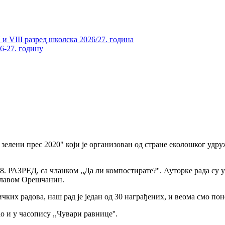
и VIII разред школска 2026/27. година
26-27. годину
зелени прес 2020" који је организован од стране еколошког удруж
. РАЗРЕД, са чланком ,,Да ли компостирате?''. Ауторке рада су
славом Орешчанин.
чких радова, наш рад је један од 30 награђених, и веома смо пон
о и у часопису ,,Чувари равнице''.