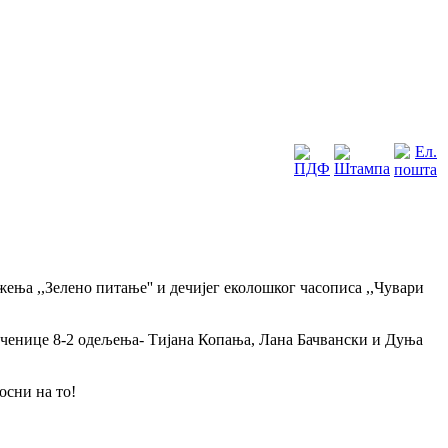
ења ,,Зелено питање'' и дечијег еколошког часописа ,,Чувари
 ученице 8-2 одељења- Тијана Копања, Лана Бачвански и Дуња
осни на то!