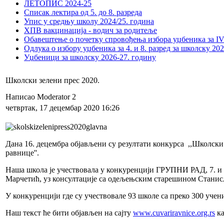
ЛЕТОПИС 2024-25
Списак лектира од 5. до 8. разреда
Упис у средњу школу 2024/25. година
ХПВ вакцинација - водич за родитеље
Обавештење о почетку спровођења избора уџбеника за IV 
Одлука о избору уџбеника за 4. и 8. разред за школску 20
Уџбеници за школску 2026-27. годину
Школски зелени прес 2020.
Написао Moderator 2
четвртак, 17 децембар 2020 16:26
Дана 16. децембра објављени су резултати конкурса ,,Школски 
равнице''.
Наша школа је учествовала у конкуренцији ГРУПНИ РАД, 7. и 8
Марчетић, уз консултације са одељењским старешином Стани
У конкуренцији где су учествовале 93 школе са преко 300 учени
Наш текст ће бити објављен на сајту
www.cuvariravnice.org.rs
ка