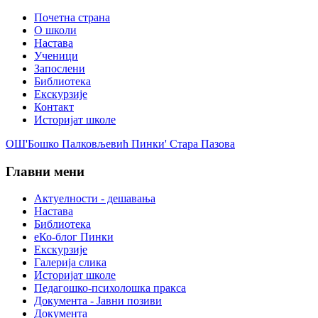
Почетна страна
О школи
Настава
Ученици
Запослени
Библиотека
Екскурзије
Контакт
Историјат школе
ОШ'Бошко Палковљевић Пинки' Стара Пазова
Главни мени
Актуелности - дешавања
Настава
Библиотека
еКо-блог Пинки
Екскурзије
Галерија слика
Историјат школе
Педагошко-психолошка пракса
Документа - Јавни позиви
Документа