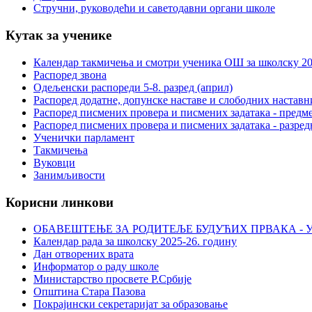
Стручни, руководећи и саветодавни органи школе
Кутак за ученике
Календар такмичења и смотри ученика ОШ за школску 20
Распоред звона
Одељенски распореди 5-8. разред (април)
Распоред додатне, допунске наставе и слободних настав
Распоред писмених провера и писмених задатака - предме
Распоред писмених провера и писмених задатака - разред
Ученички парламент
Такмичења
Вуковци
Занимљивости
Корисни линкови
ОБАВЕШТЕЊЕ ЗА РОДИТЕЉЕ БУДУЋИХ ПРВАКА - У
Календар рада за школску 2025-26. годину
Дан отворених врата
Информатор о раду школе
Министарство просвете Р.Србије
Општина Стара Пазова
Покрајински секретаријат за образовање