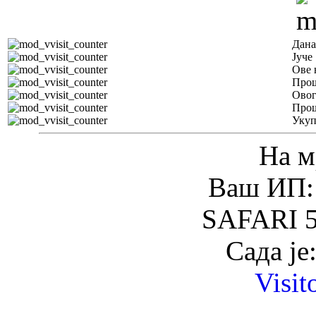
Дана
Јуче
Ове 
Прош
Овог
Прош
Уку
На м
Ваш ИП: 
SAFARI 5
Сада је
Visit