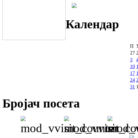
Календар
П
27
3
10
17
24
31
Бројач посета