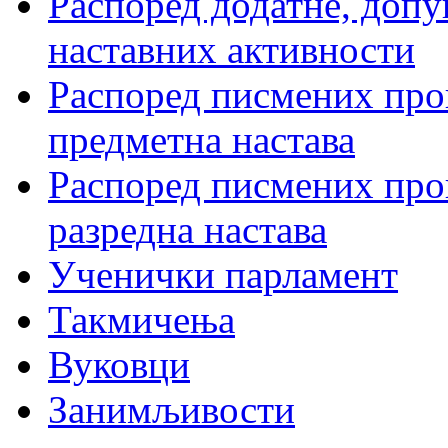
Распоред додатне, допу
наставних активности
Распоред писмених пров
предметна настава
Распоред писмених пров
разредна настава
Ученички парламент
Такмичења
Вуковци
Занимљивости