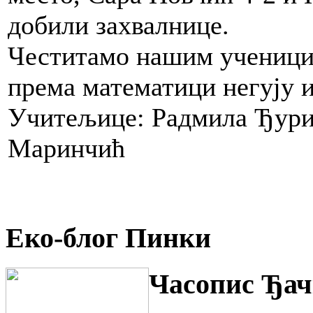
добили захвалнице.
Честитамо нашим ученици
према математици негују 
Учитељице: Радмила Ђури
Маринчић
Еко-блог Пинки
Часопис Ђач