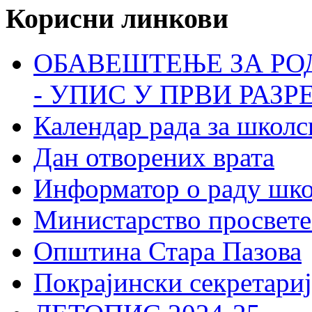
Корисни линкови
ОБАВЕШТЕЊЕ ЗА РО
- УПИС У ПРВИ РАЗР
Календар рада за школс
Дан отворених врата
Информатор о раду шк
Министарство просвете
Општина Стара Пазова
Покрајински секретариј