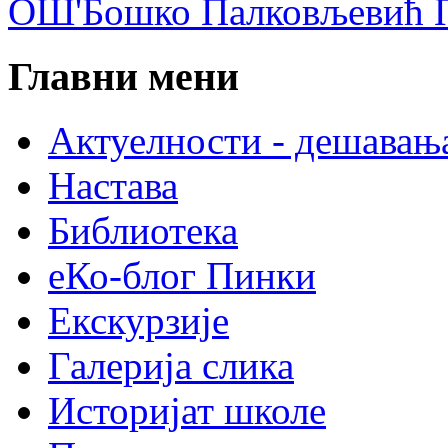
ОШ'Бошко Палковљевић П
Главни мени
Актуелности - дешавањ
Настава
Библиотека
еКо-блог Пинки
Екскурзије
Галерија слика
Историјат школе