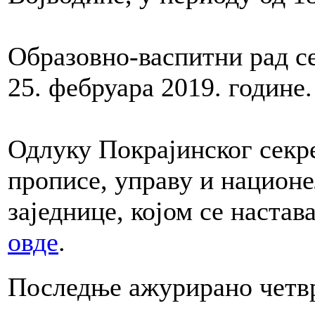
Образовно-васпитни рад с
25. фебруара 2019. године.
Одлуку Покрајинског секре
прописе, управу и национ
заједнице, којом се наста
овде
.
Последње ажурирано четвр