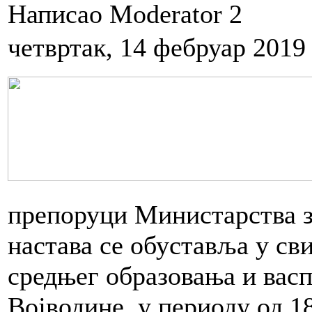
Написао Moderator 2
четвртак, 14 фебруар 2019
препоруци Министарства з
настава се обуставља у св
средњег образовања и вас
Војводине, у периоду од 18