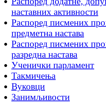
Распоред додатне, допу
наставних активности
Распоред писмених пров
предметна настава
Распоред писмених пров
разредна настава
Ученички парламент
Такмичења
Вуковци
Занимљивости