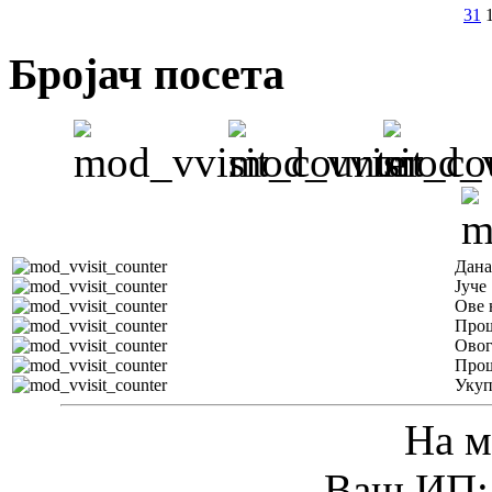
31
Бројач посета
Дана
Јуче
Ове 
Прош
Овог
Прош
Уку
На м
Ваш ИП: 