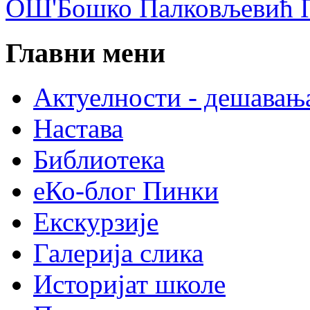
ОШ'Бошко Палковљевић П
Главни мени
Актуелности - дешавањ
Настава
Библиотека
еКо-блог Пинки
Екскурзије
Галерија слика
Историјат школе