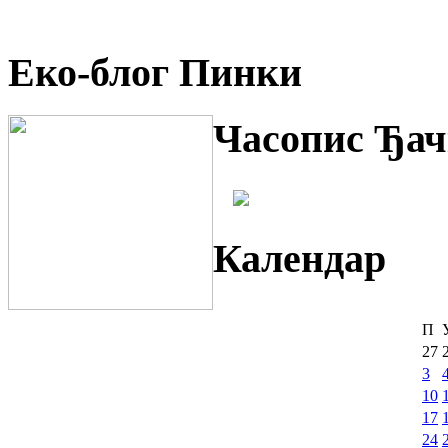
Еко-блог Пинки
Часопис Ђач
Календар
П
27
3
10
17
24