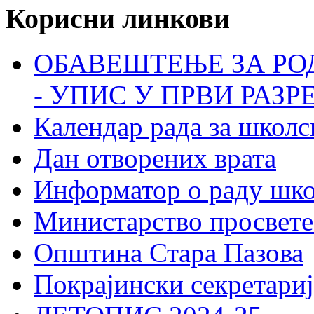
Корисни линкови
ОБАВЕШТЕЊЕ ЗА РО
- УПИС У ПРВИ РАЗР
Календар рада за школс
Дан отворених врата
Информатор о раду шк
Министарство просвете
Општина Стара Пазова
Покрајински секретариј