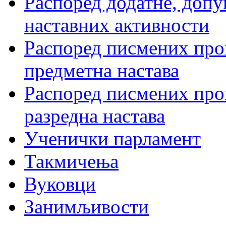
Распоред додатне, допу
наставних активности
Распоред писмених пров
предметна настава
Распоред писмених пров
разредна настава
Ученички парламент
Такмичења
Вуковци
Занимљивости