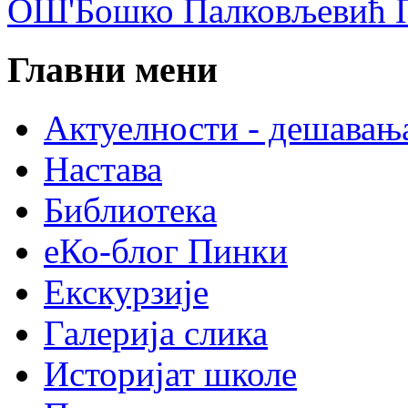
ОШ'Бошко Палковљевић П
Главни мени
Актуелности - дешавањ
Настава
Библиотека
еКо-блог Пинки
Екскурзије
Галерија слика
Историјат школе