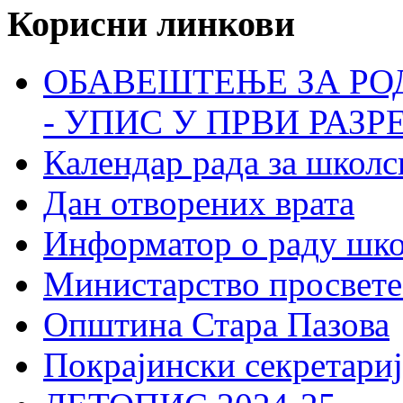
Корисни линкови
ОБАВЕШТЕЊЕ ЗА РО
- УПИС У ПРВИ РАЗР
Календар рада за школс
Дан отворених врата
Информатор о раду шк
Министарство просвете
Општина Стара Пазова
Покрајински секретариј