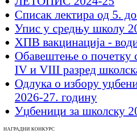
ЛЕТОПИС 2024-25
Списак лектира од 5. до
Упис у средњу школу 20
ХПВ вакцинација - вод
Обавештење о почетку 
IV и VIII разред школск
Одлука о избору уџбеник
2026-27. годину
Уџбеници за школску 2
НАГРАДНИ КОНКУРС