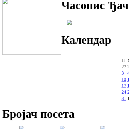
Часопис Ђач
Календар
П
27
3
10
17
24
31
Бројач посета