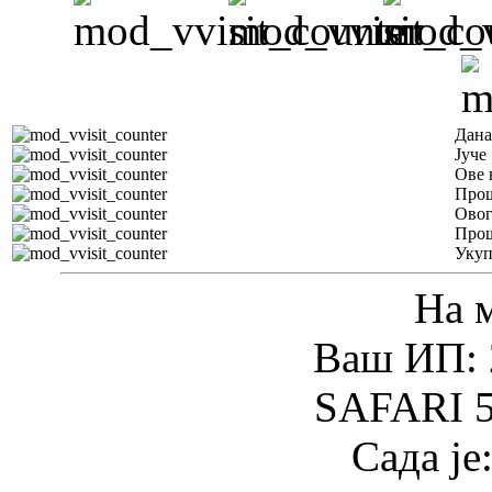
Дана
Јуче
Ове 
Прош
Овог
Прош
Уку
На 
Ваш ИП: 
SAFARI 5
Сада је