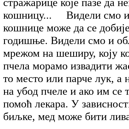
стражарице које пазе да не
кошницу... Видели смо и 
кошнице може да се добије
годишње. Видели смо и об
мрежом на шеширу, коју ко
пчела морамо извадити жа
то место или парче лук, а
на убод пчеле и ако им се
помоћ лекара. У зависности
биљке, мед може бити лива