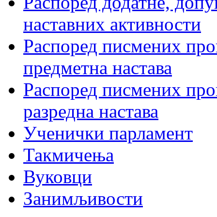
Распоред додатне, допу
наставних активности
Распоред писмених пров
предметна настава
Распоред писмених пров
разредна настава
Ученички парламент
Такмичења
Вуковци
Занимљивости