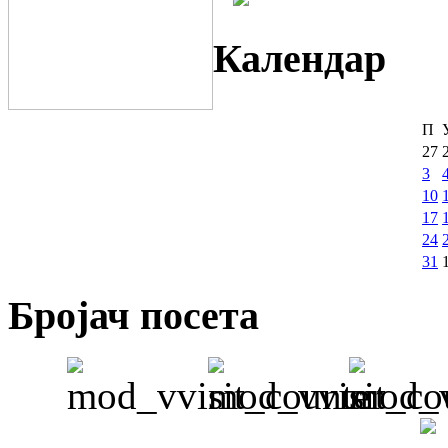
Календар
П
27
3
10
17
24
31
Бројач посета