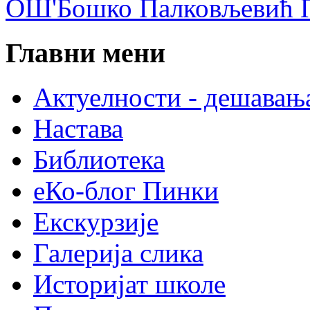
ОШ'Бошко Палковљевић П
Главни мени
Актуелности - дешавањ
Настава
Библиотека
еКо-блог Пинки
Екскурзије
Галерија слика
Историјат школе