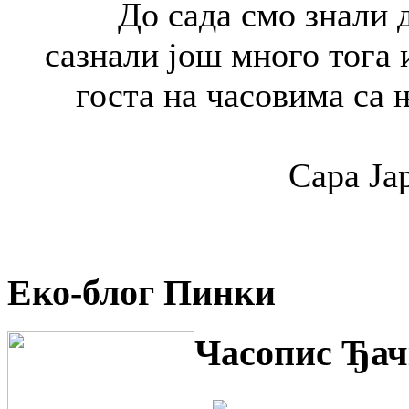
До сада смо знали д
сазнали још много тога 
госта на часовима са
Сара Ја
Еко-блог Пинки
Часопис Ђач