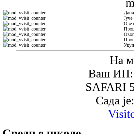
Дана
Јуче
Ове 
Прош
Овог
Прош
Уку
На м
Ваш ИП: 
SAFARI 5
Сада је
Visit
Средње школе