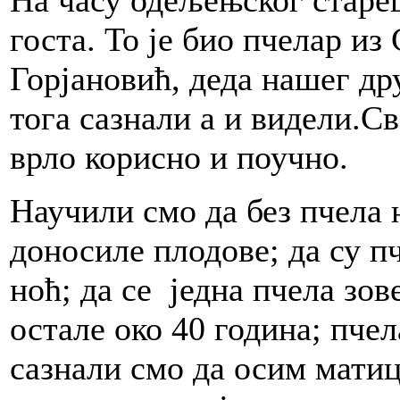
На часу одељењског старе
госта. То је био пчелар из
Горјановић, деда нашег др
тога сазнали а и видели.Св
врло корисно и поучно.
Научили смо да без пчела 
доносиле плодове; да су пч
ноћ; да се једна пчела зов
остале око 40 година; пчел
сазнали смо да осим матиц