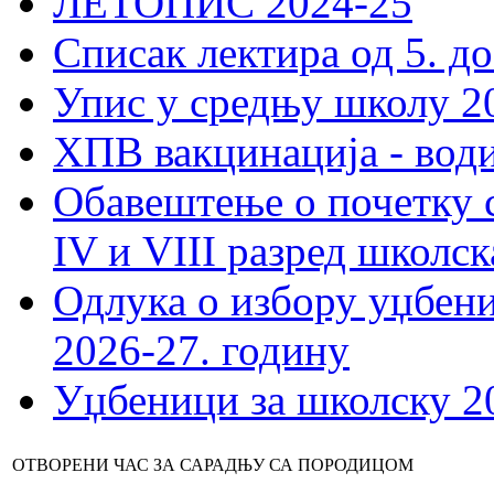
ЛЕТОПИС 2024-25
Списак лектира од 5. до
Упис у средњу школу 20
ХПВ вакцинација - вод
Обавештење о почетку 
IV и VIII разред школск
Одлука о избору уџбеник
2026-27. годину
Уџбеници за школску 2
ОТВОРЕНИ ЧАС ЗА САРАДЊУ СА ПОРОДИЦОМ