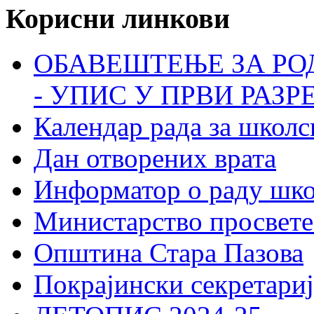
Корисни линкови
ОБАВЕШТЕЊЕ ЗА РО
- УПИС У ПРВИ РАЗР
Календар рада за школс
Дан отворених врата
Информатор о раду шк
Министарство просвете
Општина Стара Пазова
Покрајински секретариј