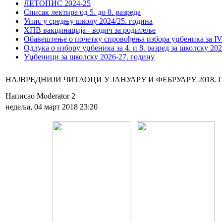
ЛЕТОПИС 2024-25
Списак лектира од 5. до 8. разреда
Упис у средњу школу 2024/25. година
ХПВ вакцинација - водич за родитеље
Обавештење о почетку спровођења избора уџбеника за IV 
Одлука о избору уџбеника за 4. и 8. разред за школску 20
Уџбеници за школску 2026-27. годину
НАЈВРЕДНИЈИ ЧИТАОЦИ У ЈАНУАРУ И ФЕБРУАРУ 2018.
Написао Moderator 2
недеља, 04 март 2018 23:20