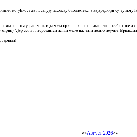
 имали могућност да посећују школску библиотеку, а највреднији су ту могућ
ра сходно свом узрасту воли да чита приче о животињама и то посебно оне из 
у стрипу", јер се на интересантан начин може научити нешто поучно. Вршњаци
бродошли!
«
<
Август
2026
>
»