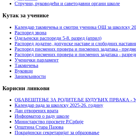
Стручни, руководећи и саветодавни органи школе
Кутак за ученике
Календар такмичења и смотри ученика ОШ за школску 20
Распоред звона
Одељенски распореди 5-8. разред (април)
Распоред додатне, допунске наставе и слободних настав
Распоред писмених провера и писмених задатака - предме
Распоред писмених провера и писмених задатака - разред
Ученички парламент
Такмичења
Вуковци
Занимљивости
Корисни линкови
ОБАВЕШТЕЊЕ ЗА РОДИТЕЉЕ БУДУЋИХ ПРВАКА - У
Календар рада за школску 2025-26. годину
Дан отворених врата
Информатор о раду школе
Министарство просвете Р.Србије
Општина Стара Пазова
Покрајински секретаријат за образовање