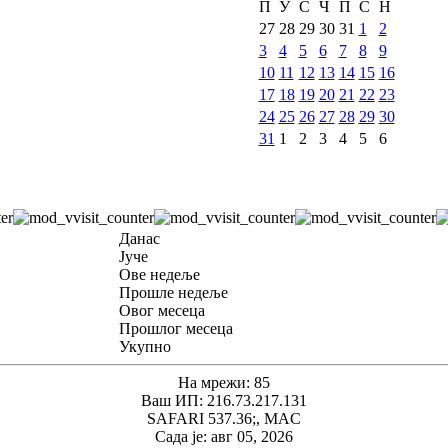
П
У
С
Ч
П
С
Н
27
28
29
30
31
1
2
3
4
5
6
7
8
9
10
11
12
13
14
15
16
17
18
19
20
21
22
23
24
25
26
27
28
29
30
31
1
2
3
4
5
6
Данас
Јуче
Ове недеље
Прошле недеље
Овог месеца
Прошлог месеца
Укупно
На мрежи: 85
Ваш ИП: 216.73.217.131
SAFARI 537.36;, MAC
Сада је: авг 05, 2026