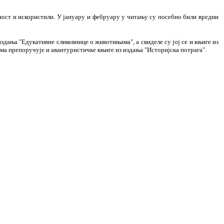
ност и искористили. У јануару и фебруару у читању су посебно били вредни
издања "Едукативне сликовнице о животињама", а свиделе су јој се и књиге из
ма препоручује и авантуристичке књиге из издања "Историјска потрага".