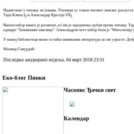
Надметање у читању не јењава. Ученици су током читавог зимског распуста
Тара Клипа I
и Александар Кресоја VII
3
1.
Њихов избор књига је различит, ал' им је заједничка љубав према читању. Та
едиције "Занимљиве школице". Александров чест избор била је "Митологија 
У нашој библиотеци може се наћи занимљива литература за све узрасте. До
Mилица Савурдић
Последње ажурирано недеља, 04 март 2018 23:31
Еко-блог Пинки
Часопис Ђачки свет
Календар