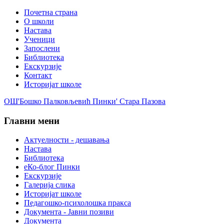
Почетна страна
О школи
Настава
Ученици
Запослени
Библиотека
Екскурзије
Контакт
Историјат школе
ОШ'Бошко Палковљевић Пинки' Стара Пазова
Главни мени
Актуелности - дешавања
Настава
Библиотека
еКо-блог Пинки
Екскурзије
Галерија слика
Историјат школе
Педагошко-психолошка пракса
Документа - Јавни позиви
Документа