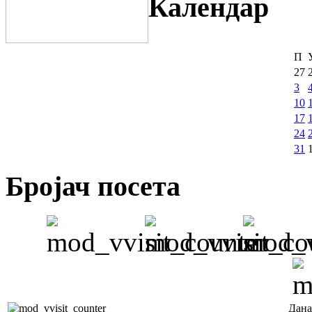
Календар
П
27
3
10
17
24
31
Бројач посета
Дана