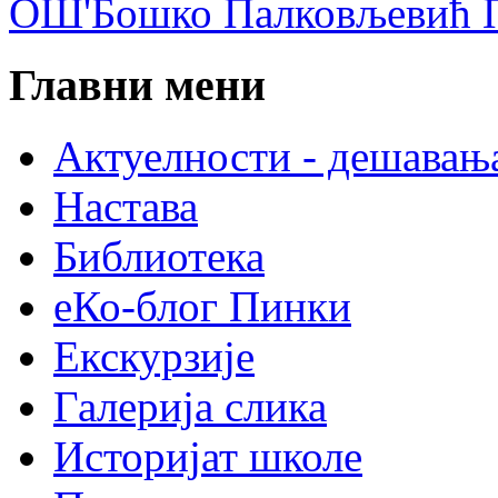
ОШ'Бошко Палковљевић П
Главни мени
Актуелности - дешавањ
Настава
Библиотека
еКо-блог Пинки
Екскурзије
Галерија слика
Историјат школе