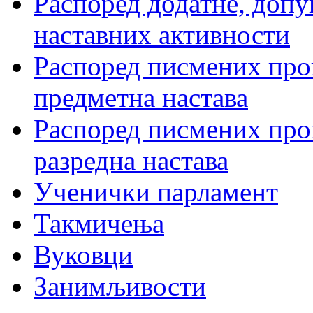
Распоред додатне, допу
наставних активности
Распоред писмених пров
предметна настава
Распоред писмених пров
разредна настава
Ученички парламент
Такмичења
Вуковци
Занимљивости