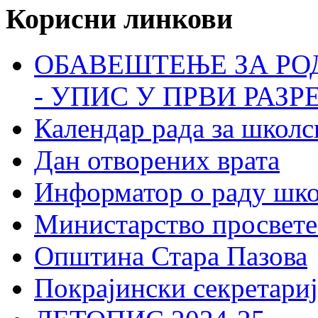
Корисни линкови
ОБАВЕШТЕЊЕ ЗА РО
- УПИС У ПРВИ РАЗР
Календар рада за школс
Дан отворених врата
Информатор о раду шк
Министарство просвете
Општина Стара Пазова
Покрајински секретариј