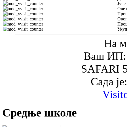
Јуче
Ове 
Прош
Овог
Прош
Уку
На м
Ваш ИП: 
SAFARI 5
Сада је
Visit
Средње школе