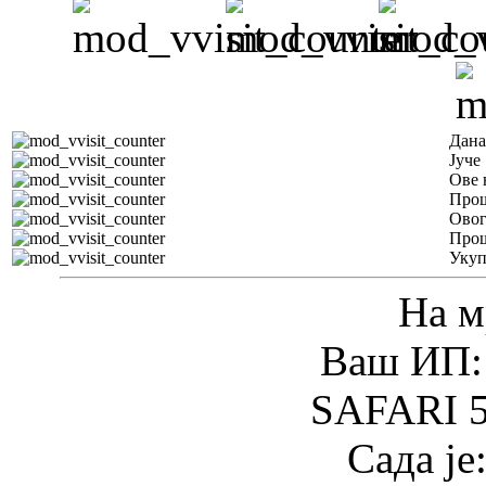
Дана
Јуче
Ове 
Прош
Овог
Прош
Уку
На м
Ваш ИП: 
SAFARI 5
Сада је