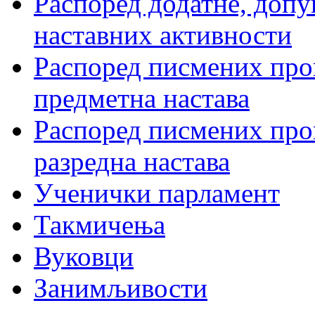
Распоред додатне, допу
наставних активности
Распоред писмених пров
предметна настава
Распоред писмених пров
разредна настава
Ученички парламент
Такмичења
Вуковци
Занимљивости