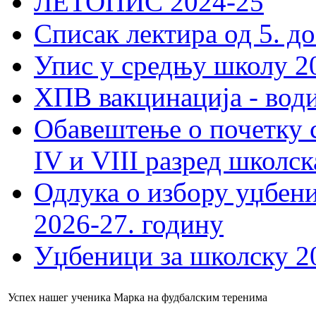
ЛЕТОПИС 2024-25
Списак лектира од 5. до
Упис у средњу школу 20
ХПВ вакцинација - вод
Обавештење о почетку 
IV и VIII разред школск
Одлука о избору уџбеник
2026-27. годину
Уџбеници за школску 2
Успех нашег ученика Марка на фудбалским теренима