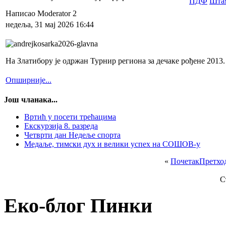
Написао Moderator 2
недеља, 31 мај 2026 16:44
На Златибору је одржан Турнир региона за дечаке рођене 2013
Опширније...
Још чланака...
Вртић у посети трећацима
Екскурзија 8. разреда
Четврти дан Недеље спорта
Медаље, тимски дух и велики успех на СОШОВ-у
«
Почетак
Претхо
С
Еко-блог Пинки