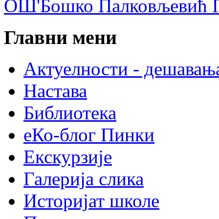
ОШ'Бошко Палковљевић П
Главни мени
Актуелности - дешавањ
Настава
Библиотека
еКо-блог Пинки
Екскурзије
Галерија слика
Историјат школе