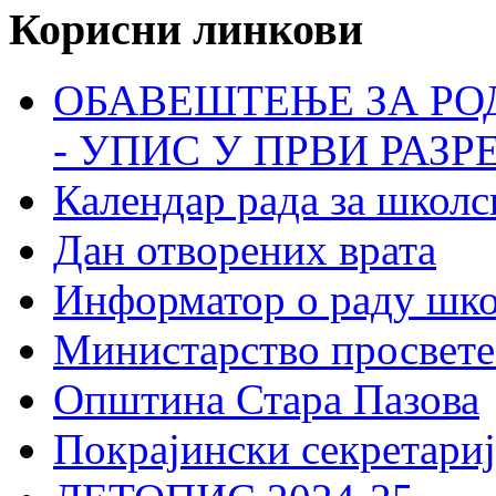
Корисни линкови
ОБАВЕШТЕЊЕ ЗА РО
- УПИС У ПРВИ РАЗР
Календар рада за школс
Дан отворених врата
Информатор о раду шк
Министарство просвете
Општина Стара Пазова
Покрајински секретариј