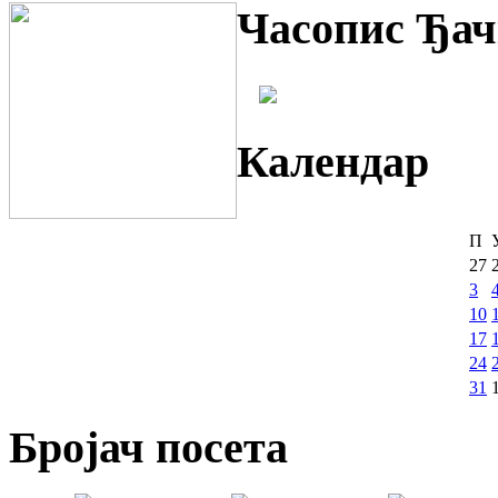
Часопис Ђач
Календар
П
27
3
10
17
24
31
Бројач посета