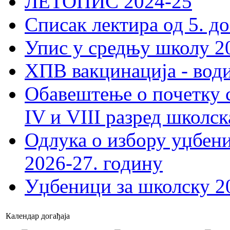
ЛЕТОПИС 2024-25
Списак лектира од 5. до
Упис у средњу школу 20
ХПВ вакцинација - вод
Обавештење о почетку 
IV и VIII разред школск
Одлука о избору уџбеник
2026-27. годину
Уџбеници за школску 2
Календар догађаја