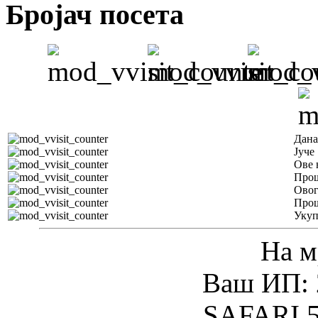
Бројач посета
Дана
Јуче
Ове 
Прош
Овог
Прош
Уку
На м
Ваш ИП: 
SAFARI 5