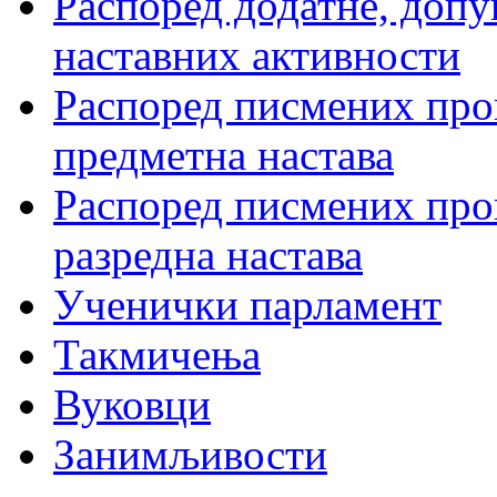
Распоред додатне, допу
наставних активности
Распоред писмених пров
предметна настава
Распоред писмених пров
разредна настава
Ученички парламент
Такмичења
Вуковци
Занимљивости