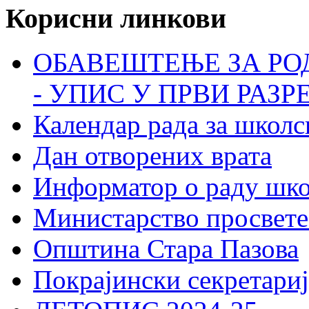
Корисни линкови
ОБАВЕШТЕЊЕ ЗА РО
- УПИС У ПРВИ РАЗР
Календар рада за школс
Дан отворених врата
Информатор о раду шк
Министарство просвете
Општина Стара Пазова
Покрајински секретариј