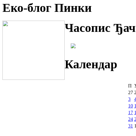
Еко-блог Пинки
Часопис Ђач
Календар
П
27
3
10
17
24
31