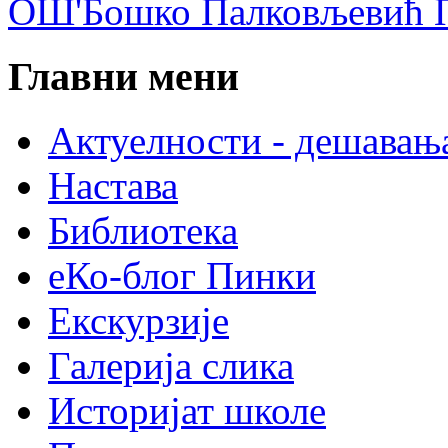
ОШ'Бошко Палковљевић П
Главни мени
Актуелности - дешавањ
Настава
Библиотека
еКо-блог Пинки
Екскурзије
Галерија слика
Историјат школе