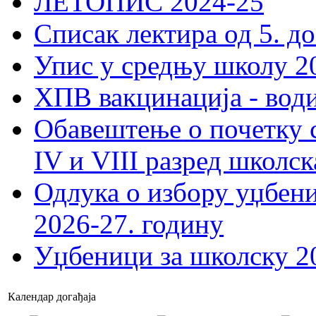
ЛЕТОПИС 2024-25
Списак лектира од 5. до
Упис у средњу школу 20
ХПВ вакцинација - вод
Обавештење о почетку 
IV и VIII разред школск
Одлука о избору уџбеник
2026-27. годину
Уџбеници за школску 2
Календар догађаја