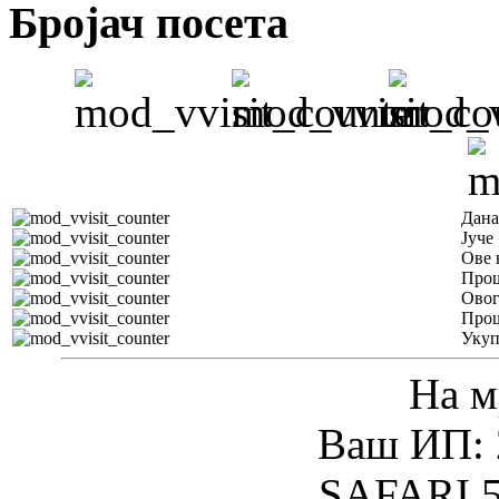
Бројач посета
Дана
Јуче
Ове 
Прош
Овог
Прош
Уку
На м
Ваш ИП: 
SAFARI 5