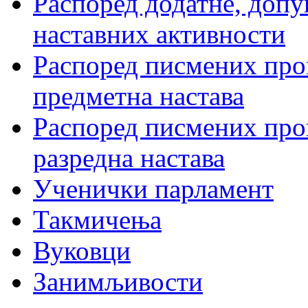
Распоред додатне, допу
наставних активности
Распоред писмених пров
предметна настава
Распоред писмених пров
разредна настава
Ученички парламент
Такмичења
Вуковци
Занимљивости