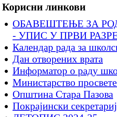
Корисни линкови
ОБАВЕШТЕЊЕ ЗА РО
- УПИС У ПРВИ РАЗР
Календар рада за школс
Дан отворених врата
Информатор о раду шк
Министарство просвете
Општина Стара Пазова
Покрајински секретариј