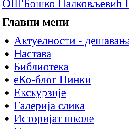
ОШ'Бошко Палковљевић П
Главни мени
Актуелности - дешавањ
Настава
Библиотека
еКо-блог Пинки
Екскурзије
Галерија слика
Историјат школе