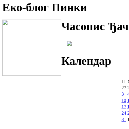
Еко-блог Пинки
Часопис Ђач
Календар
П
27
3
10
17
24
31