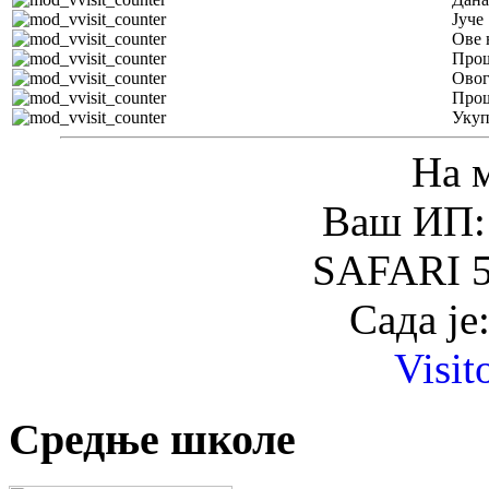
Јуче
Ове 
Прош
Овог
Прош
Уку
На 
Ваш ИП: 
SAFARI 5
Сада је
Visit
Средње школе