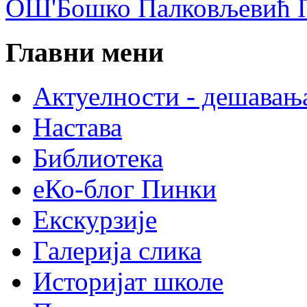
ОШ'Бошко Палковљевић П
Главни мени
Актуелности - дешавањ
Настава
Библиотека
еКо-блог Пинки
Екскурзије
Галерија слика
Историјат школе