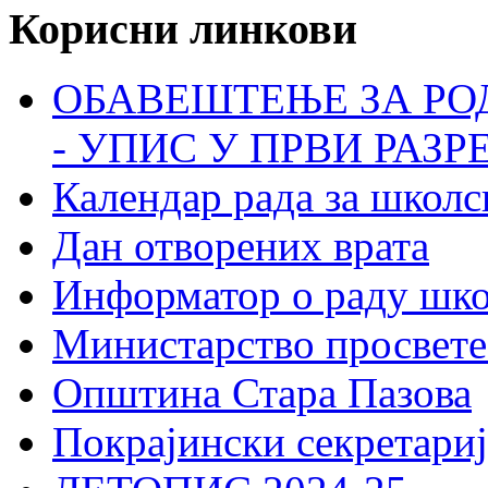
Корисни линкови
ОБАВЕШТЕЊЕ ЗА РО
- УПИС У ПРВИ РАЗР
Календар рада за школс
Дан отворених врата
Информатор о раду шк
Министарство просвете
Општина Стара Пазова
Покрајински секретариј