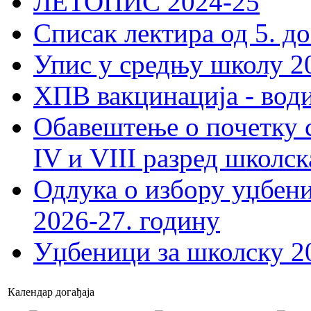
ЛЕТОПИС 2024-25
Списак лектира од 5. до
Упис у средњу школу 20
ХПВ вакцинација - вод
Обавештење о почетку 
IV и VIII разред школск
Одлука о избору уџбеник
2026-27. годину
Уџбеници за школску 2
Календар догађаја