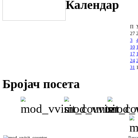
Календар
П
27
3
10
17
24
31
Бројач посета
Дана