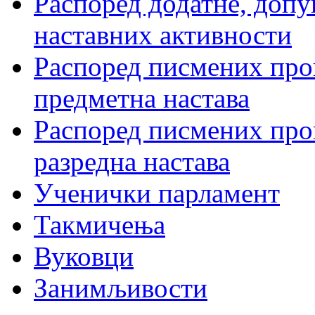
Распоред додатне, допу
наставних активности
Распоред писмених пров
предметна настава
Распоред писмених пров
разредна настава
Ученички парламент
Такмичења
Вуковци
Занимљивости