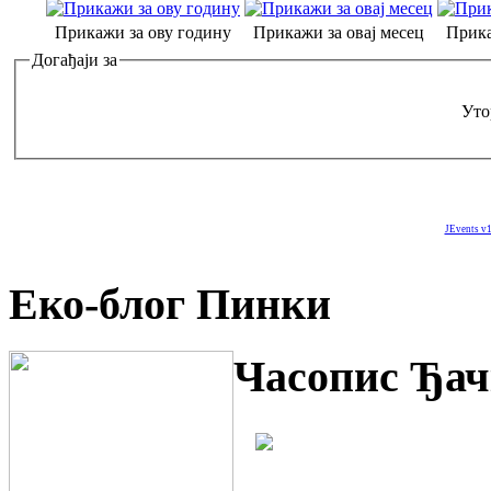
Прикажи за ову годину
Прикажи за овај месец
Прика
Догађаји за
Уто
JEvents v1
Еко-блог Пинки
Часопис Ђач