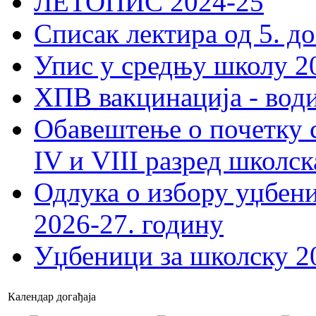
ЛЕТОПИС 2024-25
Списак лектира од 5. до
Упис у средњу школу 20
ХПВ вакцинација - вод
Обавештење о почетку 
IV и VIII разред школск
Одлука о избору уџбеник
2026-27. годину
Уџбеници за школску 2
Календар догађаја