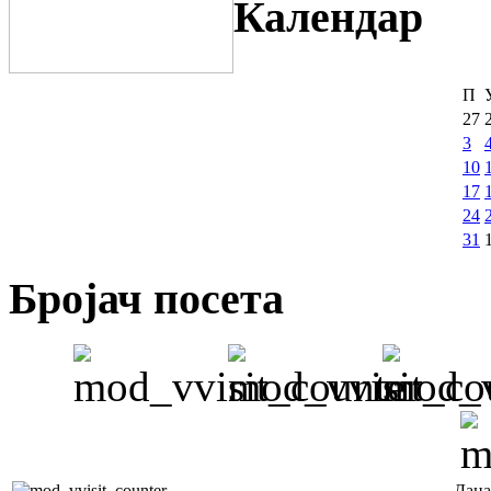
Календар
П
27
3
10
17
24
31
Бројач посета
Дана