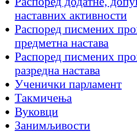
Распоред додатне, допу
наставних активности
Распоред писмених пров
предметна настава
Распоред писмених пров
разредна настава
Ученички парламент
Такмичења
Вуковци
Занимљивости