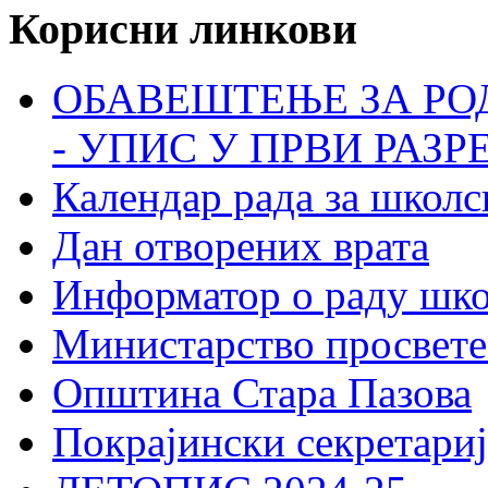
Корисни линкови
ОБАВЕШТЕЊЕ ЗА РО
- УПИС У ПРВИ РАЗР
Календар рада за школс
Дан отворених врата
Информатор о раду шк
Министарство просвете
Општина Стара Пазова
Покрајински секретариј