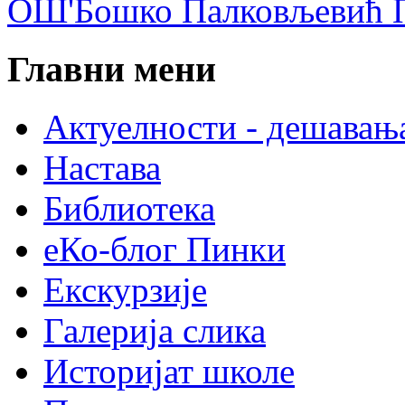
ОШ'Бошко Палковљевић П
Главни мени
Актуелности - дешавањ
Настава
Библиотека
еКо-блог Пинки
Екскурзије
Галерија слика
Историјат школе