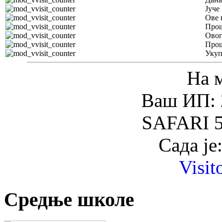
Јуче
Ове 
Прош
Овог
Прош
Уку
На 
Ваш ИП: 
SAFARI 5
Сада је
Visit
Средње школе