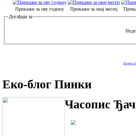
Прикажи за ову годину
Прикажи за овај месец
Прика
Догађаји за
Неде
JEvents v1
Еко-блог Пинки
Часопис Ђач