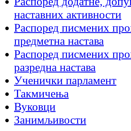
Распоред додатне, допу
наставних активности
Распоред писмених пров
предметна настава
Распоред писмених пров
разредна настава
Ученички парламент
Такмичења
Вуковци
Занимљивости