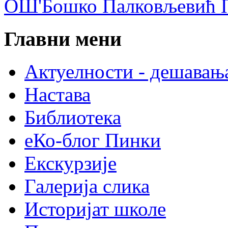
ОШ'Бошко Палковљевић П
Главни мени
Актуелности - дешавањ
Настава
Библиотека
еКо-блог Пинки
Екскурзије
Галерија слика
Историјат школе