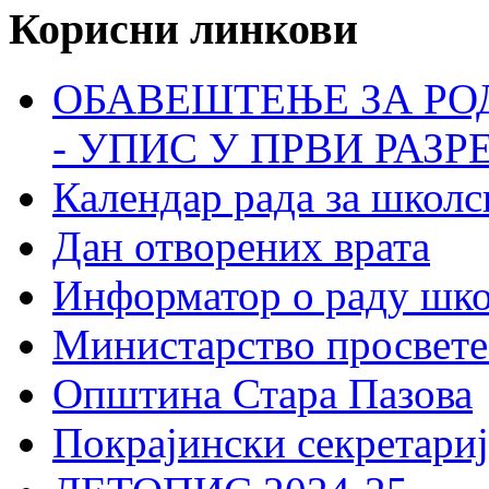
Корисни линкови
ОБАВЕШТЕЊЕ ЗА РО
- УПИС У ПРВИ РАЗР
Календар рада за школс
Дан отворених врата
Информатор о раду шк
Министарство просвете
Општина Стара Пазова
Покрајински секретариј