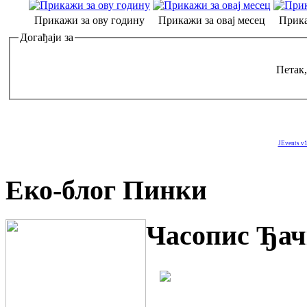
Прикажи за ову годину
Прикажи за овај месец
Прика
Догађаји за
Петак,
JEvents v1
Еко-блог Пинки
Часопис Ђач