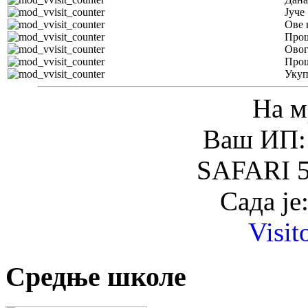
Јуче
Ове 
Прош
Овог
Прош
Уку
На м
Ваш ИП: 
SAFARI 5
Сада је
Visit
Средње школе