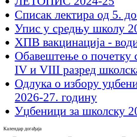
ЛЕТОПИС 2024-25
Списак лектира од 5. до
Упис у средњу школу 20
ХПВ вакцинација - вод
Обавештење о почетку 
IV и VIII разред школск
Одлука о избору уџбеник
2026-27. годину
Уџбеници за школску 2
Календар догађаја