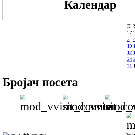
Календар
П
27
3
10
17
24
31
Бројач посета
Дана