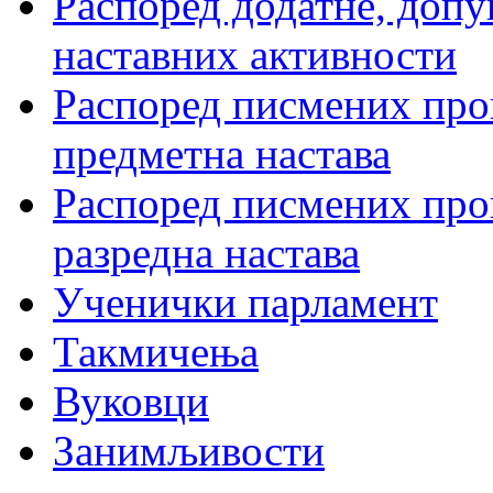
Распоред додатне, допу
наставних активности
Распоред писмених пров
предметна настава
Распоред писмених пров
разредна настава
Ученички парламент
Такмичења
Вуковци
Занимљивости