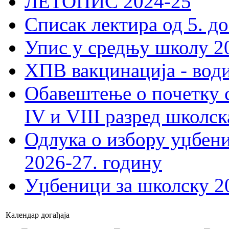
ЛЕТОПИС 2024-25
Списак лектира од 5. до
Упис у средњу школу 20
ХПВ вакцинација - вод
Обавештење о почетку 
IV и VIII разред школск
Одлука о избору уџбеник
2026-27. годину
Уџбеници за школску 2
Календар догађаја