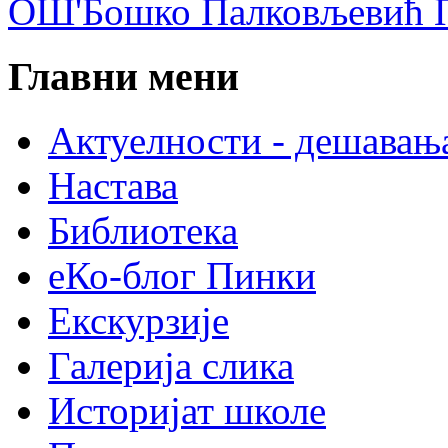
ОШ'Бошко Палковљевић П
Главни мени
Актуелности - дешавањ
Настава
Библиотека
еКо-блог Пинки
Екскурзије
Галерија слика
Историјат школе