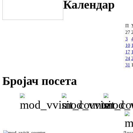
Календар
П
27
3
10
17
24
31
Бројач посета
Дана