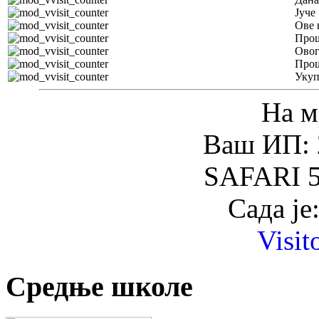
Јуче
Ове 
Прош
Овог
Прош
Уку
На м
Ваш ИП: 
SAFARI 5
Сада је
Visit
Средње школе