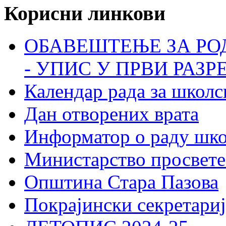
Корисни линкови
ОБАВЕШТЕЊЕ ЗА РО
- УПИС У ПРВИ РАЗР
Календар рада за школс
Дан отворених врата
Информатор о раду шк
Министарство просвете
Општина Стара Пазова
Покрајински секретариј