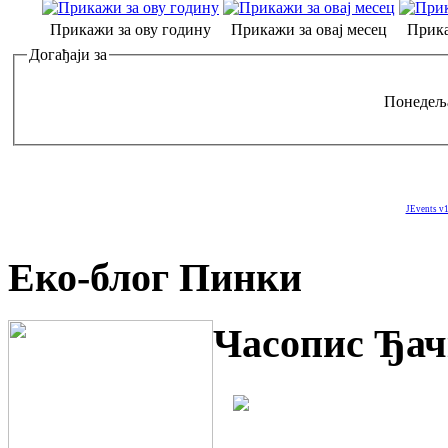
Прикажи за ову годину
Прикажи за овај месец
Прика
Догађаји за
Понедеља
JEvents v1
Еко-блог Пинки
Часопис Ђач