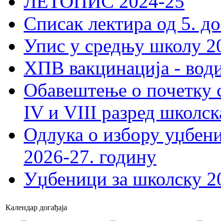
ЛЕТОПИС 2024-25
Списак лектира од 5. до
Упис у средњу школу 20
ХПВ вакцинација - вод
Обавештење о почетку 
IV и VIII разред школск
Одлука о избору уџбеник
2026-27. годину
Уџбеници за школску 2
Календар догађаја