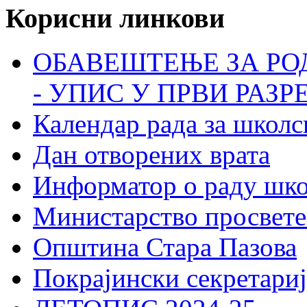
Корисни линкови
ОБАВЕШТЕЊЕ ЗА РО
- УПИС У ПРВИ РАЗР
Календар рада за школс
Дан отворених врата
Информатор о раду шк
Министарство просвете
Општина Стара Пазова
Покрајински секретариј