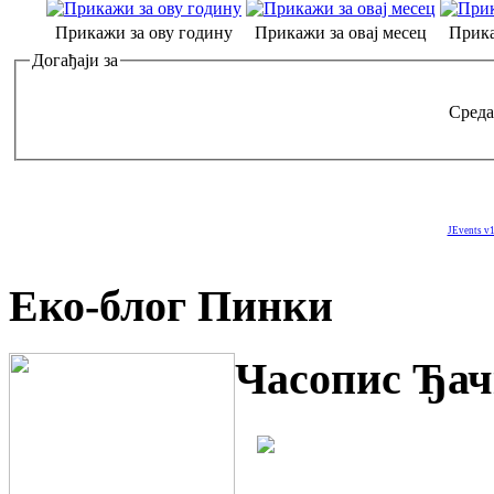
Прикажи за ову годину
Прикажи за овај месец
Прика
Догађаји за
Среда
JEvents v1
Еко-блог Пинки
Часопис Ђач