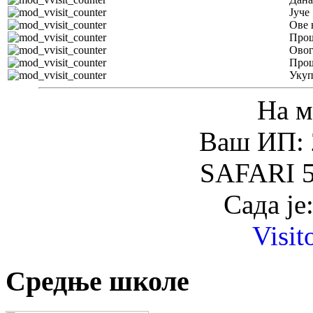
Јуче
Ове 
Прош
Овог
Прош
Уку
На м
Ваш ИП: 
SAFARI 5
Сада је
Visit
Средње школе