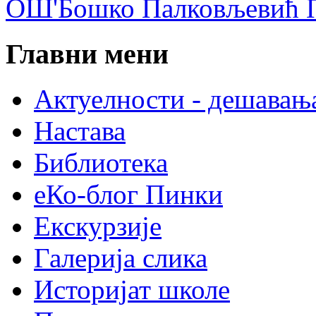
ОШ'Бошко Палковљевић П
Главни мени
Актуелности - дешавањ
Настава
Библиотека
еКо-блог Пинки
Екскурзије
Галерија слика
Историјат школе