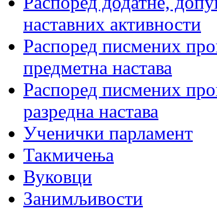
Распоред додатне, допу
наставних активности
Распоред писмених пров
предметна настава
Распоред писмених пров
разредна настава
Ученички парламент
Такмичења
Вуковци
Занимљивости