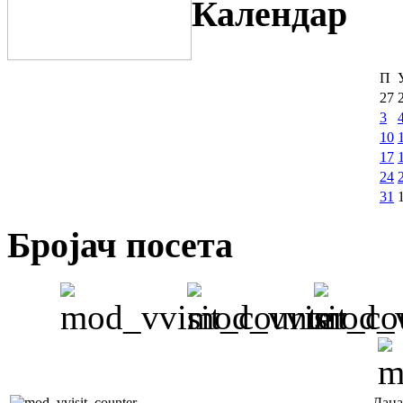
Календар
П
27
3
10
17
24
31
Бројач посета
Дана