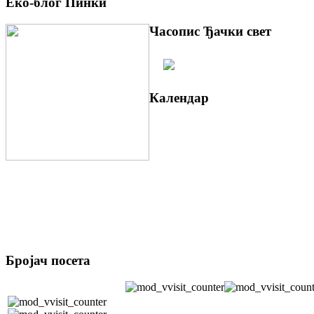
Еко-блог Пинки
Часопис Ђачки свет
Календар
Бројач посета