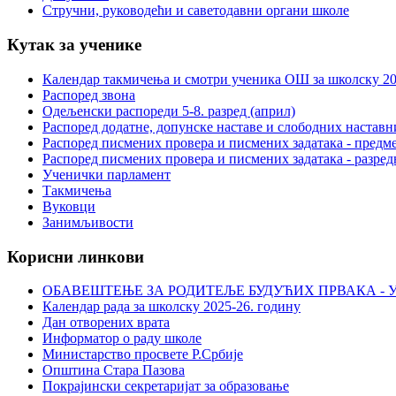
Стручни, руководећи и саветодавни органи школе
Кутак за ученике
Календар такмичења и смотри ученика ОШ за школску 20
Распоред звона
Одељенски распореди 5-8. разред (април)
Распоред додатне, допунске наставе и слободних настав
Распоред писмених провера и писмених задатака - предме
Распоред писмених провера и писмених задатака - разред
Ученички парламент
Такмичења
Вуковци
Занимљивости
Корисни линкови
ОБАВЕШТЕЊЕ ЗА РОДИТЕЉЕ БУДУЋИХ ПРВАКА - У
Календар рада за школску 2025-26. годину
Дан отворених врата
Информатор о раду школе
Министарство просвете Р.Србије
Општина Стара Пазова
Покрајински секретаријат за образовање