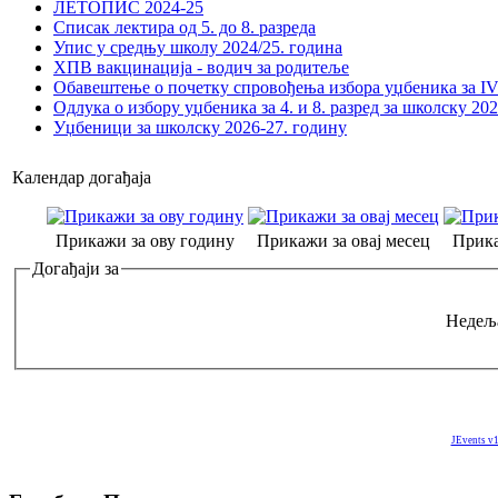
ЛЕТОПИС 2024-25
Списак лектира од 5. до 8. разреда
Упис у средњу школу 2024/25. година
ХПВ вакцинација - водич за родитеље
Обавештење о почетку спровођења избора уџбеника за IV 
Одлука о избору уџбеника за 4. и 8. разред за школску 20
Уџбеници за школску 2026-27. годину
Календар догађаја
Прикажи за ову годину
Прикажи за овај месец
Прика
Догађаји за
Недеља
JEvents v1