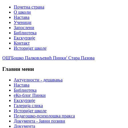
Почетна страна
О школи
Настава
Ученици
Запослени
Библиотека
Екскурзије
Контакт
Историјат школе
ОШ'Бошко Палковљевић Пинки' Стара Пазова
Главни мени
Актуелности - дешавања
Настава
Библиотека
еКо-блог Пинки
Екскурзије
Галерија слика
Историјат школе
Педагошко-психолошка пракса
Документа - Јавни позиви
Документа