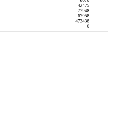
8670
42475
77948
67958
473438
0