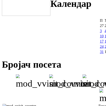
Календар
П
27
3
10
17
24
31
Бројач посета
Дана