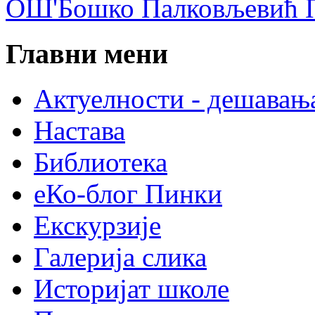
ОШ'Бошко Палковљевић П
Главни мени
Актуелности - дешавањ
Настава
Библиотека
еКо-блог Пинки
Екскурзије
Галерија слика
Историјат школе