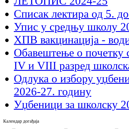
ЛЕТОПИС 2024-25
Списак лектира од 5. до
Упис у средњу школу 20
ХПВ вакцинација - вод
Обавештење о почетку 
IV и VIII разред школск
Одлука о избору уџбеник
2026-27. годину
Уџбеници за школску 2
Календар догађаја