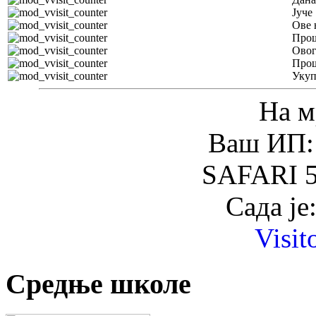
Јуче
Ове 
Прош
Овог
Прош
Уку
На м
Ваш ИП: 
SAFARI 5
Сада је
Visit
Средње школе