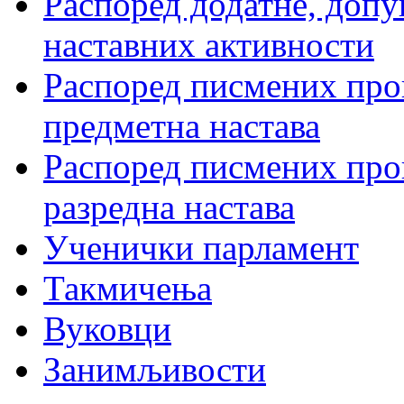
Распоред додатне, допу
наставних активности
Распоред писмених пров
предметна настава
Распоред писмених пров
разредна настава
Ученички парламент
Такмичења
Вуковци
Занимљивости