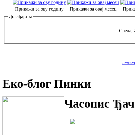
Прикажи за ову годину
Прикажи за овај месец
Прика
Догађаји за
Среда, 
JEvents v1
Еко-блог Пинки
Часопис Ђач