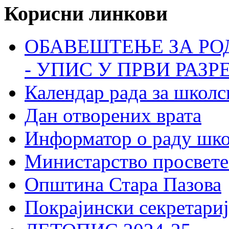
Корисни линкови
ОБАВЕШТЕЊЕ ЗА РО
- УПИС У ПРВИ РАЗР
Календар рада за школс
Дан отворених врата
Информатор о раду шк
Министарство просвете
Општина Стара Пазова
Покрајински секретариј