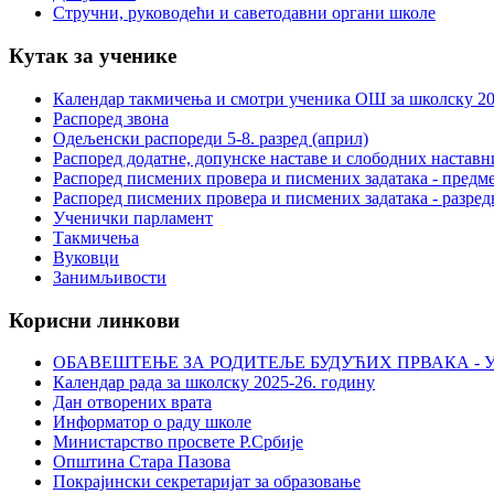
Стручни, руководећи и саветодавни органи школе
Кутак за ученике
Календар такмичења и смотри ученика ОШ за школску 20
Распоред звона
Одељенски распореди 5-8. разред (април)
Распоред додатне, допунске наставе и слободних настав
Распоред писмених провера и писмених задатака - предме
Распоред писмених провера и писмених задатака - разред
Ученички парламент
Такмичења
Вуковци
Занимљивости
Корисни линкови
ОБАВЕШТЕЊЕ ЗА РОДИТЕЉЕ БУДУЋИХ ПРВАКА - У
Календар рада за школску 2025-26. годину
Дан отворених врата
Информатор о раду школе
Министарство просвете Р.Србије
Општина Стара Пазова
Покрајински секретаријат за образовање