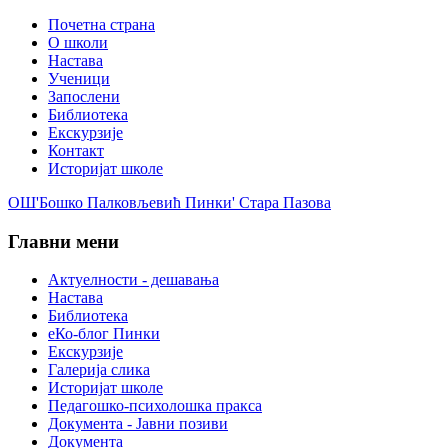
Почетна страна
О школи
Настава
Ученици
Запослени
Библиотека
Екскурзије
Контакт
Историјат школе
ОШ'Бошко Палковљевић Пинки' Стара Пазова
Главни мени
Актуелности - дешавања
Настава
Библиотека
еКо-блог Пинки
Екскурзије
Галерија слика
Историјат школе
Педагошко-психолошка пракса
Документа - Јавни позиви
Документа