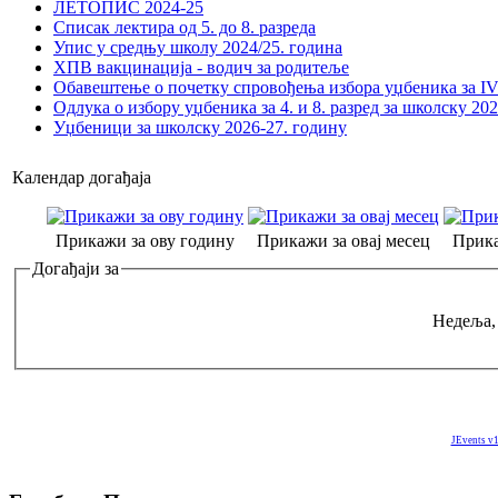
ЛЕТОПИС 2024-25
Списак лектира од 5. до 8. разреда
Упис у средњу школу 2024/25. година
ХПВ вакцинација - водич за родитеље
Обавештење о почетку спровођења избора уџбеника за IV 
Одлука о избору уџбеника за 4. и 8. разред за школску 20
Уџбеници за школску 2026-27. годину
Календар догађаја
Прикажи за ову годину
Прикажи за овај месец
Прика
Догађаји за
Недеља,
JEvents v1