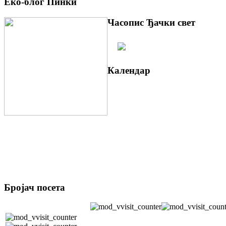
Еко-блог Пинки
Часопис Ђачки свет
Календар
Бројач посета