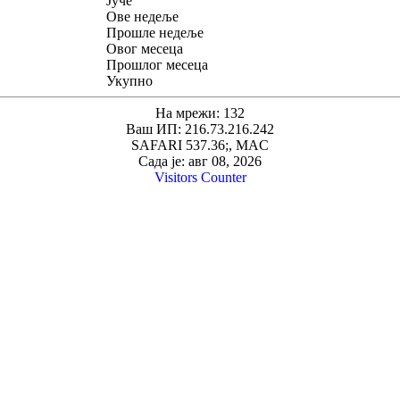
Јуче
Ове недеље
Прошле недеље
Овог месеца
Прошлог месеца
Укупно
На мрежи: 132
Ваш ИП: 216.73.216.242
SAFARI 537.36;, MAC
Сада је: авг 08, 2026
Visitors Counter