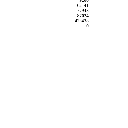
9280
62141
77948
87624
473438
0