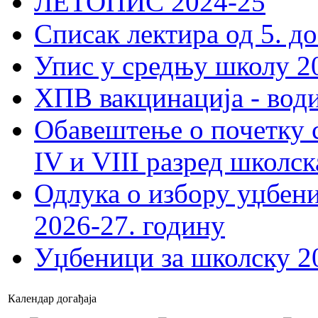
ЛЕТОПИС 2024-25
Списак лектира од 5. до
Упис у средњу школу 20
ХПВ вакцинација - вод
Обавештење о почетку 
IV и VIII разред школск
Одлука о избору уџбеник
2026-27. годину
Уџбеници за школску 2
Календар догађаја