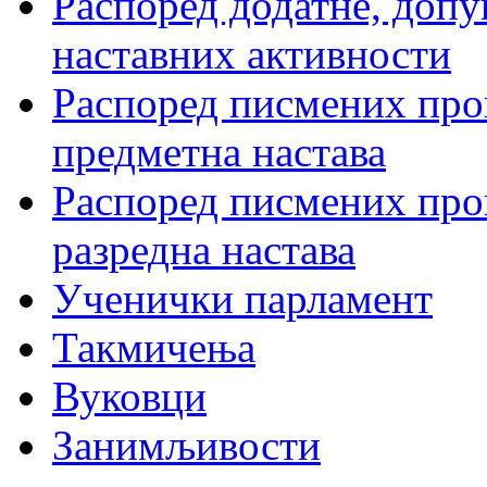
Распоред додатне, допу
наставних активности
Распоред писмених пров
предметна настава
Распоред писмених пров
разредна настава
Ученички парламент
Такмичења
Вуковци
Занимљивости