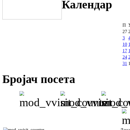
Календар
П
27
3
10
17
24
31
Бројач посета
Дана