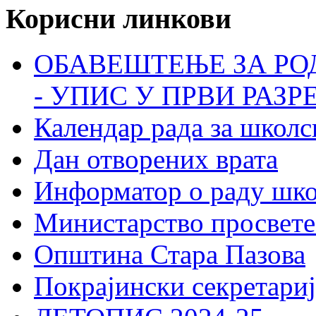
Корисни линкови
ОБАВЕШТЕЊЕ ЗА РО
- УПИС У ПРВИ РАЗР
Календар рада за школс
Дан отворених врата
Информатор о раду шк
Министарство просвете
Општина Стара Пазова
Покрајински секретариј