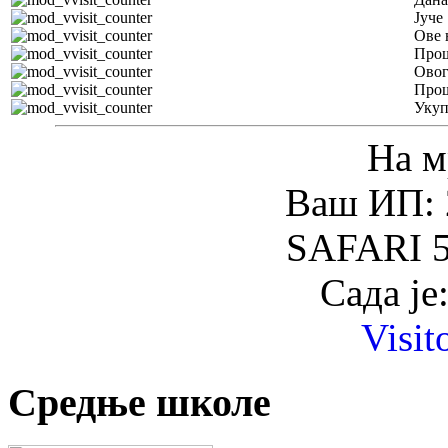
Јуче
Ове 
Прош
Овог
Прош
Уку
На м
Ваш ИП: 
SAFARI 5
Сада је
Visit
Средње школе