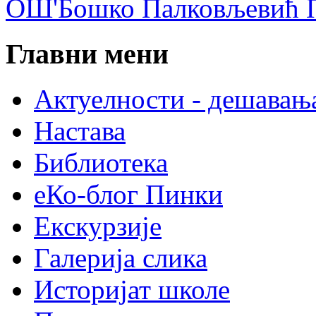
ОШ'Бошко Палковљевић П
Главни мени
Актуелности - дешавањ
Настава
Библиотека
еКо-блог Пинки
Екскурзије
Галерија слика
Историјат школе