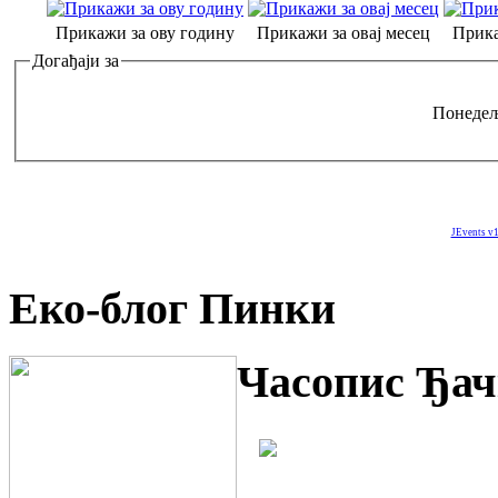
Прикажи за ову годину
Прикажи за овај месец
Прика
Догађаји за
Понедељ
JEvents v1
Еко-блог Пинки
Часопис Ђач