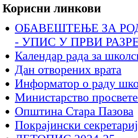
Корисни линкови
ОБАВЕШТЕЊЕ ЗА РО
- УПИС У ПРВИ РАЗР
Календар рада за школс
Дан отворених врата
Информатор о раду шк
Министарство просвете
Општина Стара Пазова
Покрајински секретариј