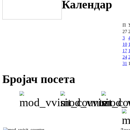
Календар
П
27
3
10
17
24
31
Бројач посета
Дана