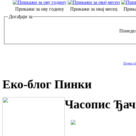
Прикажи за ову годину
Прикажи за овај месец
Прика
Догађаји за
Понедељ
JEvents v1
Еко-блог Пинки
Часопис Ђач