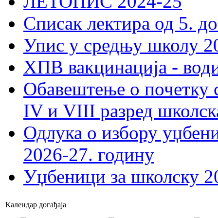
ЛЕТОПИС 2024-25
Списак лектира од 5. до
Упис у средњу школу 20
ХПВ вакцинација - вод
Обавештење о почетку 
IV и VIII разред школск
Одлука о избору уџбеник
2026-27. годину
Уџбеници за школску 2
Календар догађаја