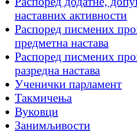
Распоред додатне, допу
наставних активности
Распоред писмених пров
предметна настава
Распоред писмених пров
разредна настава
Ученички парламент
Такмичења
Вуковци
Занимљивости