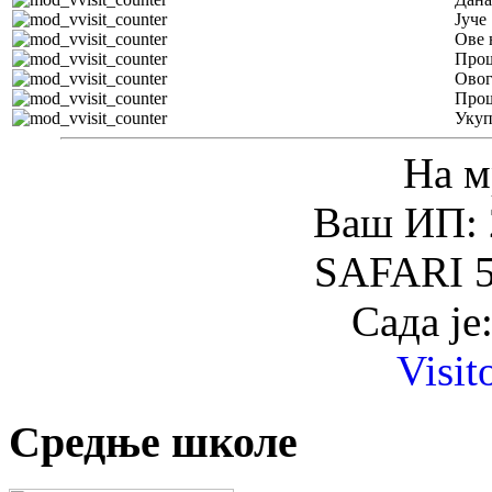
Јуче
Ове 
Прош
Овог
Прош
Уку
На м
Ваш ИП: 
SAFARI 5
Сада је
Visit
Средње школе