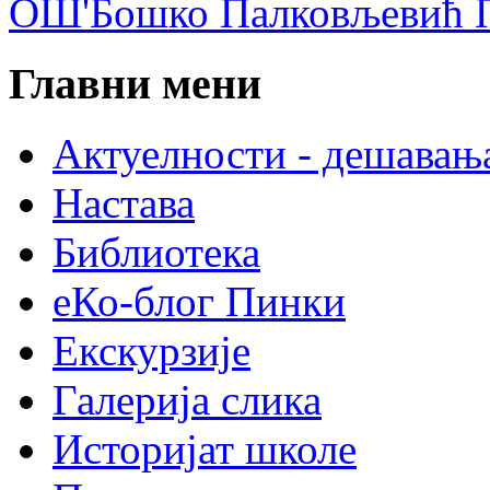
ОШ'Бошко Палковљевић П
Главни мени
Актуелности - дешавањ
Настава
Библиотека
еКо-блог Пинки
Екскурзије
Галерија слика
Историјат школе