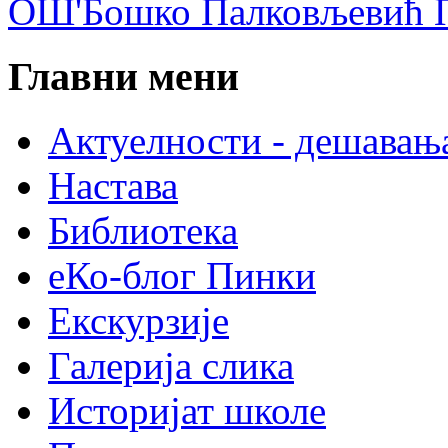
ОШ'Бошко Палковљевић П
Главни мени
Актуелности - дешавањ
Настава
Библиотека
еКо-блог Пинки
Екскурзије
Галерија слика
Историјат школе