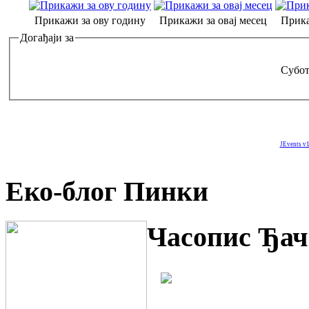
Прикажи за ову годину
Прикажи за овај месец
Прика
Догађаји за
Субот
JEvents v1
Еко-блог Пинки
Часопис Ђач