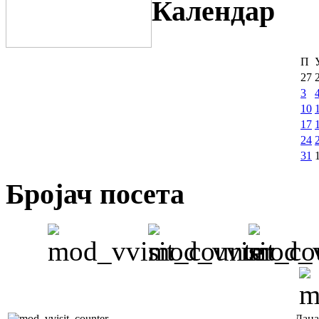
Календар
П
27
3
10
17
24
31
Бројач посета
Дана