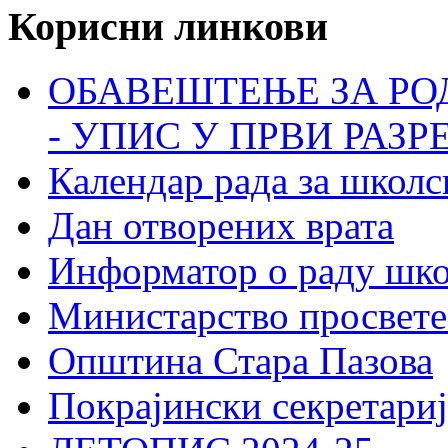
Корисни линкови
ОБАВЕШТЕЊЕ ЗА РО
- УПИС У ПРВИ РАЗР
Календар рада за школс
Дан отворених врата
Информатор о раду шк
Министарство просвете
Општина Стара Пазова
Покрајински секретариј