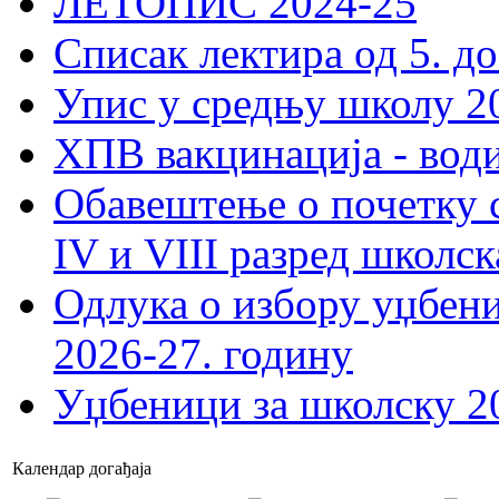
ЛЕТОПИС 2024-25
Списак лектира од 5. до
Упис у средњу школу 20
ХПВ вакцинација - вод
Обавештење о почетку 
IV и VIII разред школск
Одлука о избору уџбеник
2026-27. годину
Уџбеници за школску 2
Календар догађаја