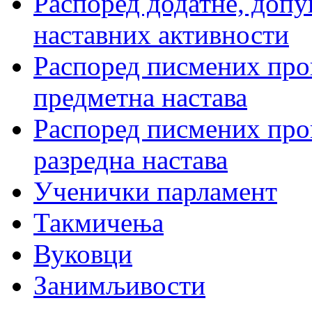
Распоред додатне, допу
наставних активности
Распоред писмених пров
предметна настава
Распоред писмених пров
разредна настава
Ученички парламент
Такмичења
Вуковци
Занимљивости