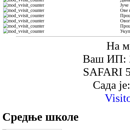
Јуче
Ове 
Прош
Овог
Прош
Уку
На м
Ваш ИП: 
SAFARI 5
Сада је
Visit
Средње школе