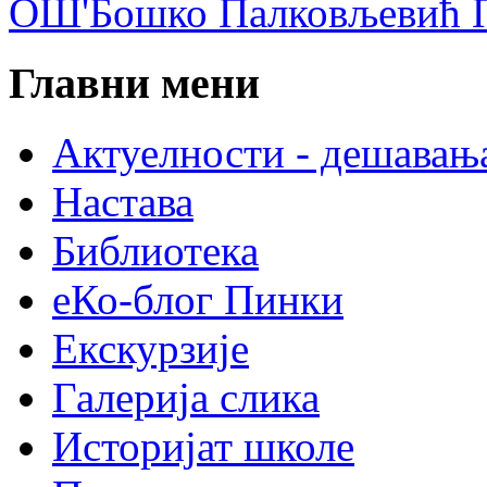
ОШ'Бошко Палковљевић П
Главни мени
Актуелности - дешавањ
Настава
Библиотека
еКо-блог Пинки
Екскурзије
Галерија слика
Историјат школе