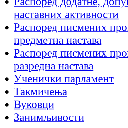
Распоред додатне, допу
наставних активности
Распоред писмених пров
предметна настава
Распоред писмених пров
разредна настава
Ученички парламент
Такмичења
Вуковци
Занимљивости