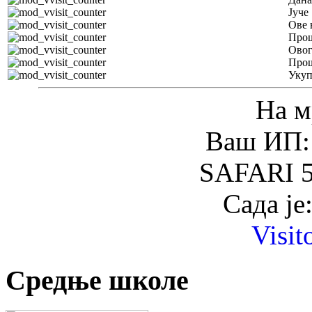
Јуче
Ове 
Прош
Овог
Прош
Уку
На м
Ваш ИП: 
SAFARI 5
Сада је
Visit
Средње школе