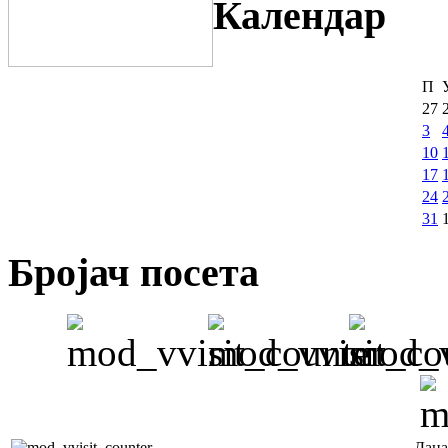
Календар
П
27
3
10
17
24
31
Бројач посета
Дана