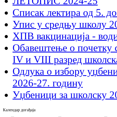
ЛЕТОПИС 2024-25
Списак лектира од 5. до
Упис у средњу школу 20
ХПВ вакцинација - вод
Обавештење о почетку 
IV и VIII разред школск
Одлука о избору уџбеник
2026-27. годину
Уџбеници за школску 2
Календар догађаја