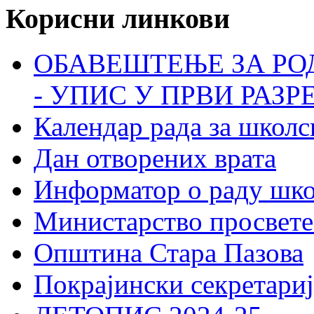
Корисни линкови
ОБАВЕШТЕЊЕ ЗА РО
- УПИС У ПРВИ РАЗР
Календар рада за школс
Дан отворених врата
Информатор о раду шк
Министарство просвете
Општина Стара Пазова
Покрајински секретариј