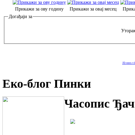
Прикажи за ову годину
Прикажи за овај месец
Прика
Догађаји за
Уторак
JEvents v1
Еко-блог Пинки
Часопис Ђач