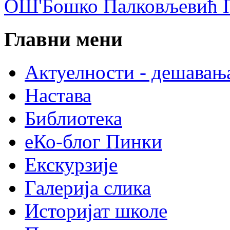
ОШ'Бошко Палковљевић П
Главни мени
Актуелности - дешавањ
Настава
Библиотека
еКо-блог Пинки
Екскурзије
Галерија слика
Историјат школе