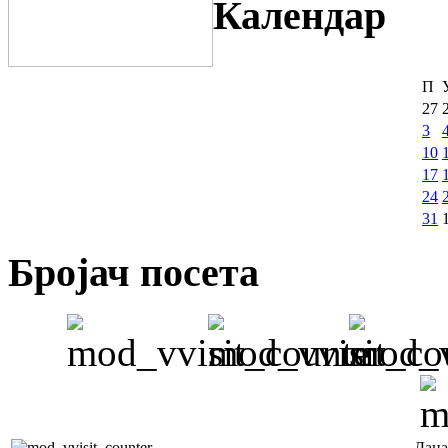
Календар
П
27
3
10
17
24
31
Бројач посета
Дана