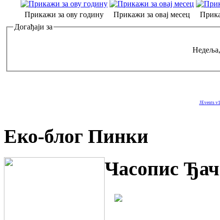
Прикажи за ову годину
Прикажи за овај месец
Прика
Догађаји за
Недеља,
JEvents v1
Еко-блог Пинки
Часопис Ђач