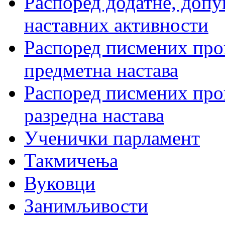
Распоред додатне, допу
наставних активности
Распоред писмених пров
предметна настава
Распоред писмених пров
разредна настава
Ученички парламент
Такмичења
Вуковци
Занимљивости