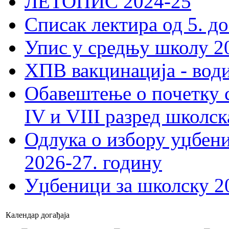
ЛЕТОПИС 2024-25
Списак лектира од 5. до
Упис у средњу школу 20
ХПВ вакцинација - вод
Обавештење о почетку 
IV и VIII разред школск
Одлука о избору уџбеник
2026-27. годину
Уџбеници за школску 2
Календар догађаја