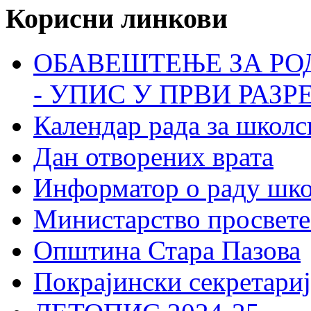
Корисни линкови
ОБАВЕШТЕЊЕ ЗА РО
- УПИС У ПРВИ РАЗР
Календар рада за школс
Дан отворених врата
Информатор о раду шк
Министарство просвете
Општина Стара Пазова
Покрајински секретариј