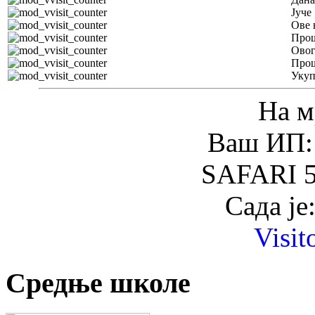
Јуче
Ове 
Прош
Овог
Прош
Уку
На м
Ваш ИП: 
SAFARI 5
Сада је
Visit
Средње школе