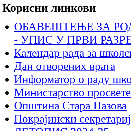
Корисни линкови
ОБАВЕШТЕЊЕ ЗА РО
- УПИС У ПРВИ РАЗР
Календар рада за школс
Дан отворених врата
Информатор о раду шк
Министарство просвете
Општина Стара Пазова
Покрајински секретариј