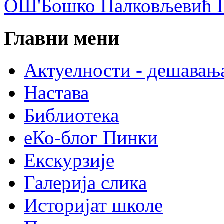
ОШ'Бошко Палковљевић П
Главни мени
Актуелности - дешавањ
Настава
Библиотека
еКо-блог Пинки
Екскурзије
Галерија слика
Историјат школе