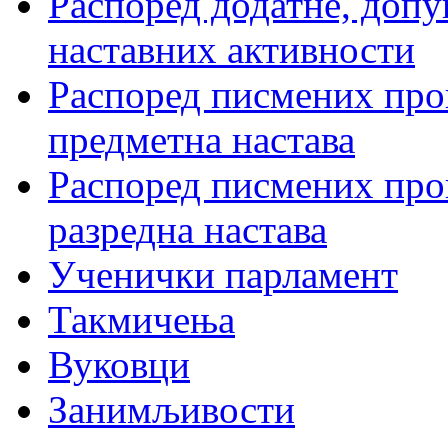
Распоред додатне, допу
наставних активности
Распоред писмених пров
предметна настава
Распоред писмених пров
разредна настава
Ученички парламент
Такмичења
Вуковци
Занимљивости