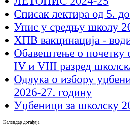
ЛЕТОПИС 2024-25
Списак лектира од 5. до
Упис у средњу школу 20
ХПВ вакцинација - вод
Обавештење о почетку 
IV и VIII разред школск
Одлука о избору уџбеник
2026-27. годину
Уџбеници за школску 2
Календар догађаја