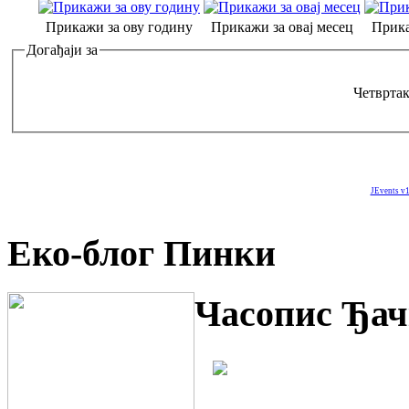
Прикажи за ову годину
Прикажи за овај месец
Прика
Догађаји за
Четвртак
JEvents v1
Еко-блог Пинки
Часопис Ђач