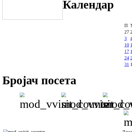
Календар
П
27
3
10
17
24
31
Бројач посета
Дана