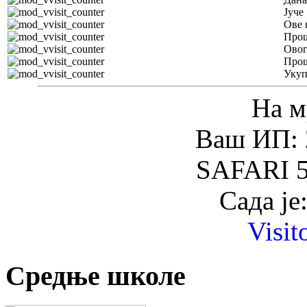
Јуче
Ове 
Прош
Овог
Прош
Уку
На м
Ваш ИП: 
SAFARI 5
Сада је
Visit
Средње школе