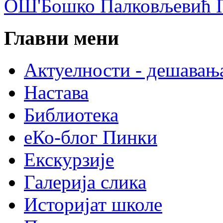
ОШ'Бошко Палковљевић П
Главни мени
Актуелности - дешавањ
Настава
Библиотека
еКо-блог Пинки
Екскурзије
Галерија слика
Историјат школе