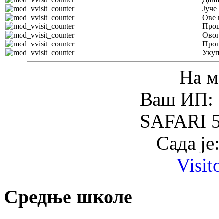
Јуче
Ове 
Прош
Овог
Прош
Уку
На м
Ваш ИП: 
SAFARI 5
Сада је
Visit
Средње школе