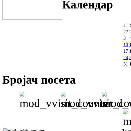
Календар
П
27
3
10
17
24
31
Бројач посета
Дана