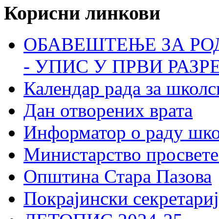
Корисни линкови
ОБАВЕШТЕЊЕ ЗА РО
- УПИС У ПРВИ РАЗР
Календар рада за школс
Дан отворених врата
Информатор о раду шк
Министарство просвете
Општина Стара Пазова
Покрајински секретариј