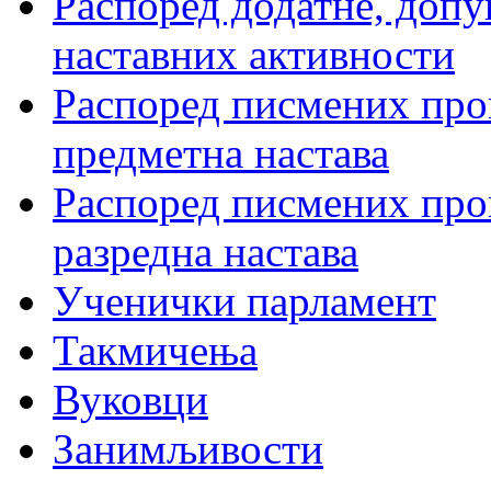
Распоред додатне, допу
наставних активности
Распоред писмених пров
предметна настава
Распоред писмених пров
разредна настава
Ученички парламент
Такмичења
Вуковци
Занимљивости