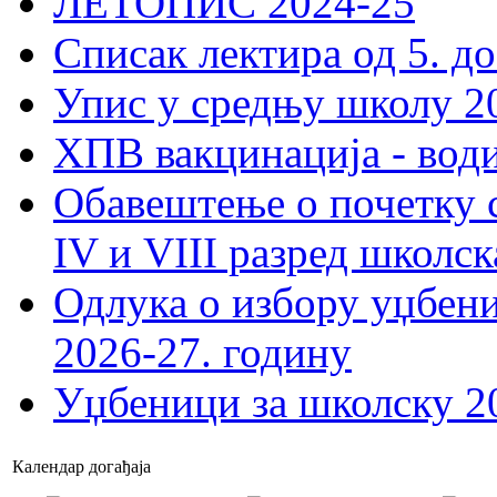
ЛЕТОПИС 2024-25
Списак лектира од 5. до
Упис у средњу школу 20
ХПВ вакцинација - вод
Обавештење о почетку 
IV и VIII разред школск
Одлука о избору уџбеник
2026-27. годину
Уџбеници за школску 2
Календар догађаја