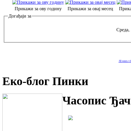
Прикажи за ову годину
Прикажи за овај месец
Прика
Догађаји за
Среда,
JEvents v1
Еко-блог Пинки
Часопис Ђач