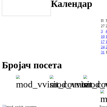
Календар
П
27
3
10
17
24
31
Бројач посета
Дана