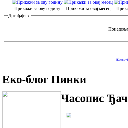
Прикажи за ову годину
Прикажи за овај месец
Прика
Догађаји за
Понедељак
JEvents v1
Еко-блог Пинки
Часопис Ђач