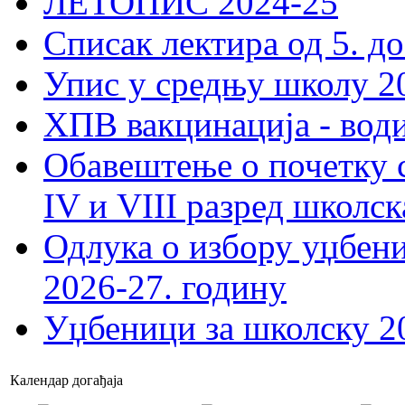
ЛЕТОПИС 2024-25
Списак лектира од 5. до
Упис у средњу школу 20
ХПВ вакцинација - вод
Обавештење о почетку 
IV и VIII разред школск
Одлука о избору уџбеник
2026-27. годину
Уџбеници за школску 2
Календар догађаја