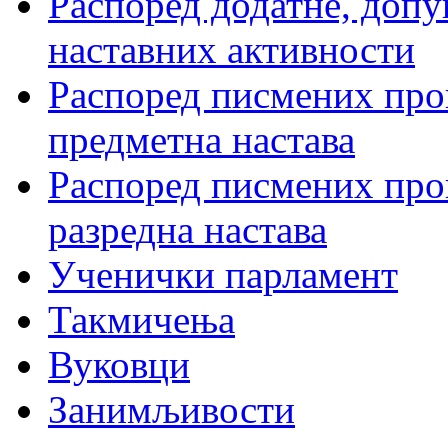
Распоред додатне, допу
наставних активности
Распоред писмених пров
предметна настава
Распоред писмених пров
разредна настава
Ученички парламент
Такмичења
Вуковци
Занимљивости