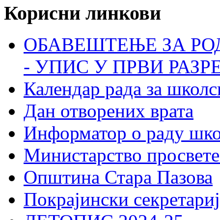
Корисни линкови
ОБАВЕШТЕЊЕ ЗА РО
- УПИС У ПРВИ РАЗР
Календар рада за школс
Дан отворених врата
Информатор о раду шк
Министарство просвете
Општина Стара Пазова
Покрајински секретариј