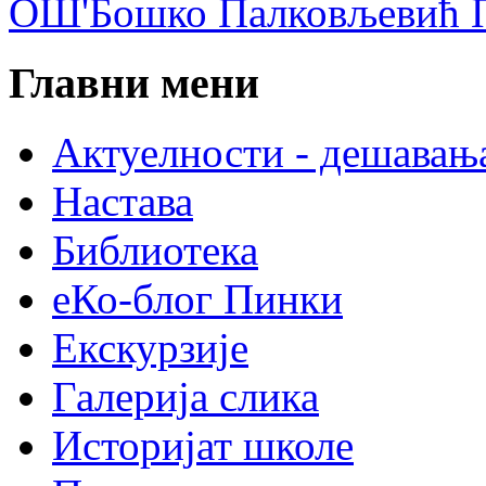
ОШ'Бошко Палковљевић П
Главни мени
Актуелности - дешавањ
Настава
Библиотека
еКо-блог Пинки
Екскурзије
Галерија слика
Историјат школе