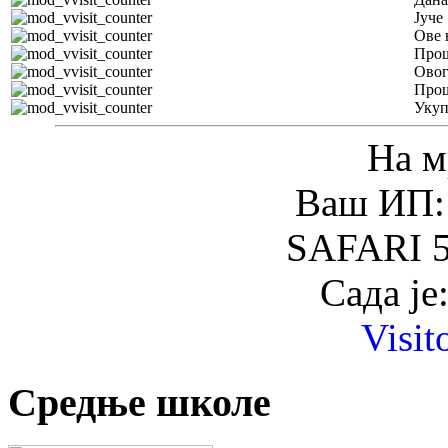
Јуче
Ове 
Прош
Овог
Прош
Уку
На м
Ваш ИП: 
SAFARI 5
Сада је
Visit
Средње школе