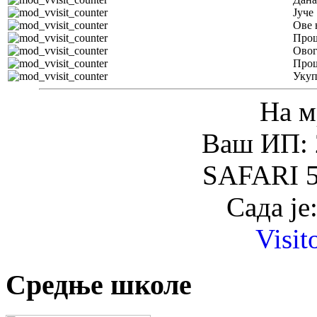
Јуче
Ове 
Прош
Овог
Прош
Уку
На м
Ваш ИП: 
SAFARI 5
Сада је
Visit
Средње школе