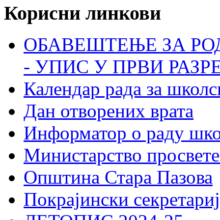
Корисни линкови
ОБАВЕШТЕЊЕ ЗА РО
- УПИС У ПРВИ РАЗР
Календар рада за школс
Дан отворених врата
Информатор о раду шк
Министарство просвете
Општина Стара Пазова
Покрајински секретариј