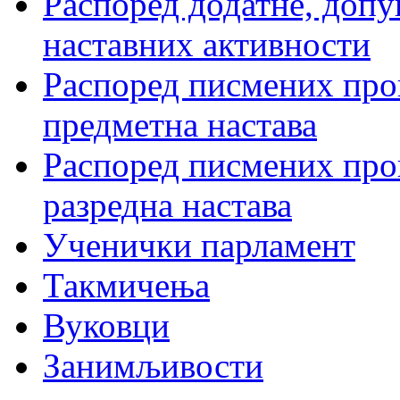
Распоред додатне, допу
наставних активности
Распоред писмених пров
предметна настава
Распоред писмених пров
разредна настава
Ученички парламент
Такмичења
Вуковци
Занимљивости