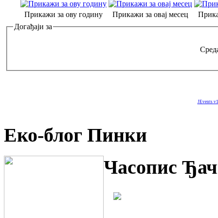
Прикажи за ову годину
Прикажи за овај месец
Прика
Догађаји за
Среда
JEvents v1
Еко-блог Пинки
Часопис Ђач