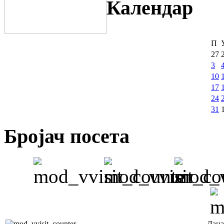
Календар
П
27
3
10
17
24
31
Бројач посета
Дана