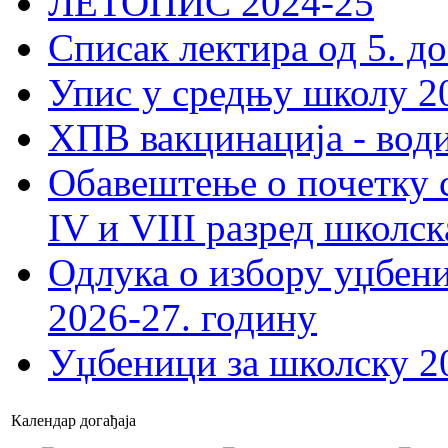
ЛЕТОПИС 2024-25
Списак лектира од 5. до
Упис у средњу школу 20
ХПВ вакцинација - вод
Обавештење о почетку 
IV и VIII разред школск
Одлука о избору уџбеник
2026-27. годину
Уџбеници за школску 2
Календар догађаја