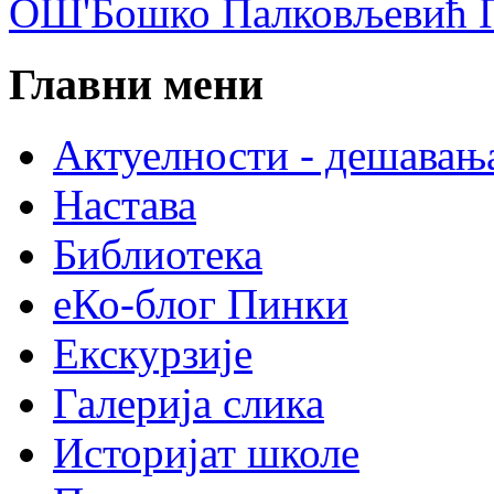
ОШ'Бошко Палковљевић П
Главни мени
Актуелности - дешавањ
Настава
Библиотека
еКо-блог Пинки
Екскурзије
Галерија слика
Историјат школе