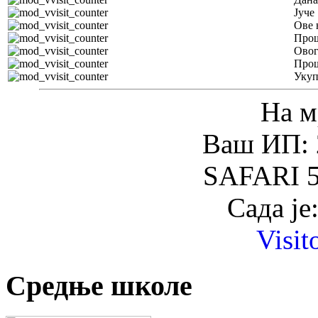
Јуче
Ове 
Прош
Овог
Прош
Уку
На м
Ваш ИП: 
SAFARI 5
Сада је
Visit
Средње школе