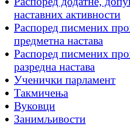
Распоред додатне, допу
наставних активности
Распоред писмених пров
предметна настава
Распоред писмених пров
разредна настава
Ученички парламент
Такмичења
Вуковци
Занимљивости