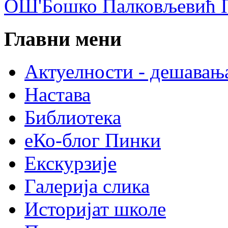
ОШ'Бошко Палковљевић П
Главни мени
Актуелности - дешавањ
Настава
Библиотека
еКо-блог Пинки
Екскурзије
Галерија слика
Историјат школе