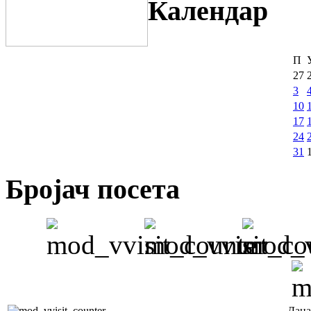
Календар
П
27
3
10
17
24
31
Бројач посета
Дана