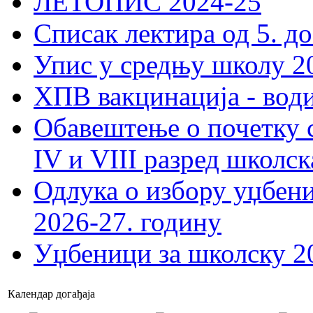
ЛЕТОПИС 2024-25
Списак лектира од 5. до
Упис у средњу школу 20
ХПВ вакцинација - вод
Обавештење о почетку 
IV и VIII разред школск
Одлука о избору уџбеник
2026-27. годину
Уџбеници за школску 2
Календар догађаја