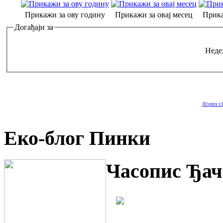
Прикажи за ову годину
Прикажи за овај месец
Прика
Догађаји за
Неде
JEvents v1
Еко-блог Пинки
Часопис Ђач