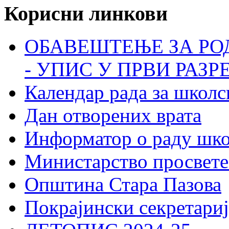
Корисни линкови
ОБАВЕШТЕЊЕ ЗА РО
- УПИС У ПРВИ РАЗР
Календар рада за школс
Дан отворених врата
Информатор о раду шк
Министарство просвете
Општина Стара Пазова
Покрајински секретариј