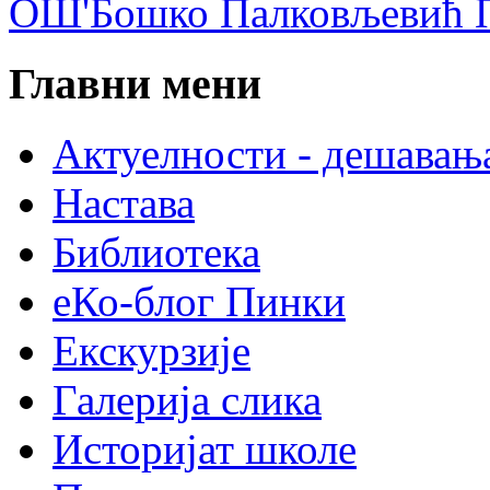
ОШ'Бошко Палковљевић П
Главни мени
Актуелности - дешавањ
Настава
Библиотека
еКо-блог Пинки
Екскурзије
Галерија слика
Историјат школе