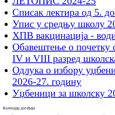
ЛЕТОПИС 2024-25
Списак лектира од 5. до
Упис у средњу школу 20
ХПВ вакцинација - вод
Обавештење о почетку 
IV и VIII разред школск
Одлука о избору уџбеник
2026-27. годину
Уџбеници за школску 2
Календар догађаја