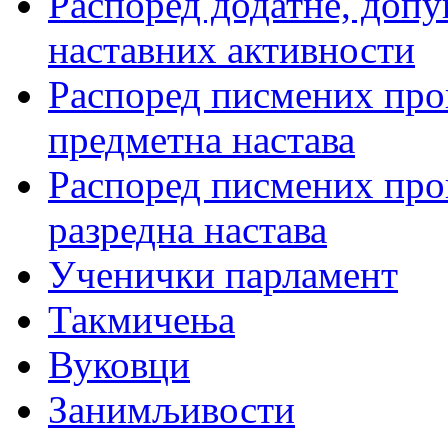
Распоред додатне, допу
наставних активности
Распоред писмених пров
предметна настава
Распоред писмених пров
разредна настава
Ученички парламент
Такмичења
Вуковци
Занимљивости