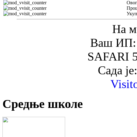
Овог
Прош
Уку
На м
Ваш ИП: 
SAFARI 5
Сада је
Visit
Средње школе