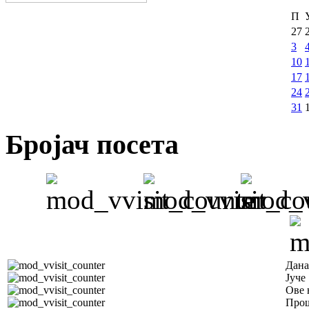
П
27
3
10
17
24
31
Бројач посета
Дана
Јуче
Ове 
Прош