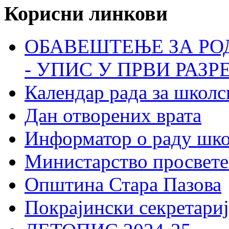
Корисни линкови
ОБАВЕШТЕЊЕ ЗА РО
- УПИС У ПРВИ РАЗР
Календар рада за школс
Дан отворених врата
Информатор о раду шк
Министарство просвете
Општина Стара Пазова
Покрајински секретариј