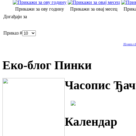
Прикажи за ову годину
Прикажи за овај месец
Прика
Догађаји за
Приказ #
JEvents v1
Еко-блог Пинки
Часопис Ђач
Календар