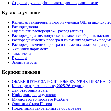
Стручни, руководећи и саветодавни органи школе
Кутак за ученике
Календар такмичења и смотри ученика ОШ за школску 20
Распоред звона
Одељенски распореди 5-8. разред (април)
Распоред додатне, допунске наставе и слободних настав
Распоред писмених провера и писмених задатака - предме
Распоред писмених провера и писмених задатака - разред
Ученички парламент
Такмичења
Вуковци
Занимљивости
Корисни линкови
ОБАВЕШТЕЊЕ ЗА РОДИТЕЉЕ БУДУЋИХ ПРВАКА - У
Календар рада за школску 2025-26. годину
Дан отворених врата
Информатор о раду школе
Министарство просвете Р.Србије
Општина Стара Пазова
Покрајински секретаријат за образовање