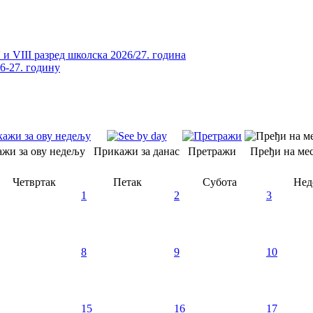
и VIII разред школска 2026/27. година
26-27. годину
жи за ову недељу
Прикажи за данас
Претражи
Пређи на мес
Четвртак
Петак
Субота
Нед
1
2
3
8
9
10
15
16
17