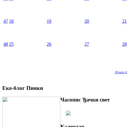
47
18
19
20
21
48
25
26
27
28
JEvents v1
Еко-блог Пинки
Часопис Ђачки свет
Календар