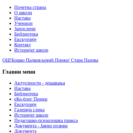
Почетна страна
О школи
Настава
Ученици
Запослени
Библиотека
Екскурзије
Контакт
Историјат школе
ОШ'Бошко Палковљевић Пинки' Стара Пазова
Главни мени
Актуелности - дешавања
Настава
Библиотека
еКо-блог Пинки
Екскурзије
Галерија слика
Историјат школе
Педагошко-психолошка пракса
Документа - Јавни позиви
Документа