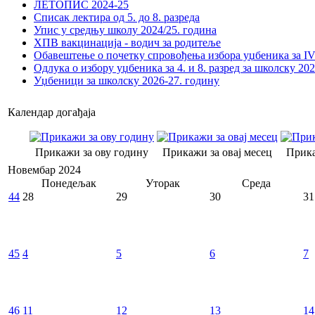
ЛЕТОПИС 2024-25
Списак лектира од 5. до 8. разреда
Упис у средњу школу 2024/25. година
ХПВ вакцинација - водич за родитеље
Обавештење о почетку спровођења избора уџбеника за IV 
Одлука о избору уџбеника за 4. и 8. разред за школску 20
Уџбеници за школску 2026-27. годину
Календар догађаја
Прикажи за ову годину
Прикажи за овај месец
Прика
Новембар 2024
Понедељак
Уторак
Среда
44
28
29
30
31
45
4
5
6
7
46
11
12
13
14