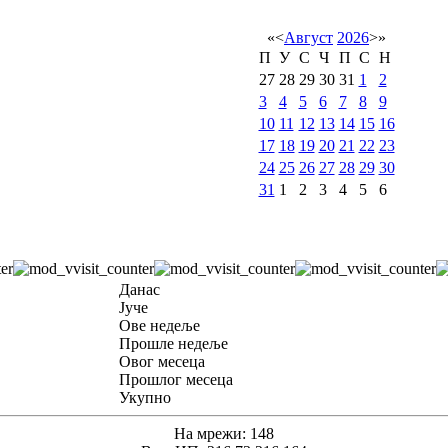
«
<
Август
2026
>
»
П
У
С
Ч
П
С
Н
27
28
29
30
31
1
2
3
4
5
6
7
8
9
10
11
12
13
14
15
16
17
18
19
20
21
22
23
24
25
26
27
28
29
30
31
1
2
3
4
5
6
Данас
Јуче
Ове недеље
Прошле недеље
Овог месеца
Прошлог месеца
Укупно
На мрежи: 148