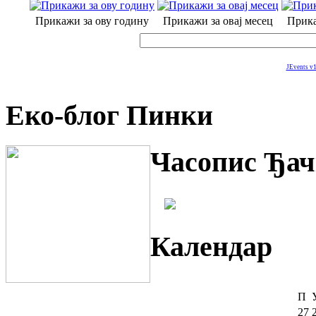
Прикажи за ову годину
Прикажи за овај месец
Прика
JEvents v1
Еко-блог Пинки
Часопис Ђач
Календар
П
27