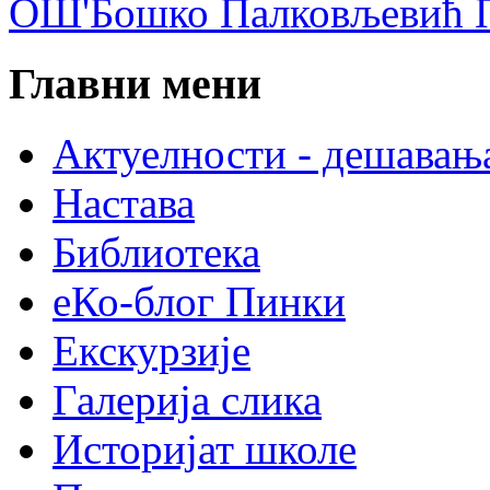
ОШ'Бошко Палковљевић П
Главни мени
Актуелности - дешавањ
Настава
Библиотека
еКо-блог Пинки
Екскурзије
Галерија слика
Историјат школе