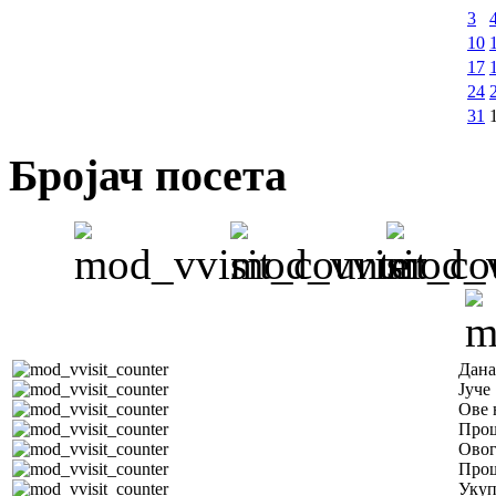
3
10
17
24
31
Бројач посета
Дана
Јуче
Ове 
Прош
Овог
Прош
Уку