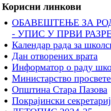
Корисни линкови
ОБАВЕШТЕЊЕ ЗА РО
- УПИС У ПРВИ РАЗР
Календар рада за школс
Дан отворених врата
Информатор о раду шк
Министарство просвете
Општина Стара Пазова
Покрајински секретариј