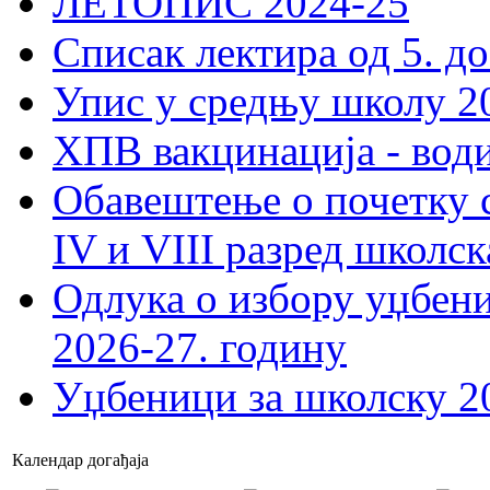
ЛЕТОПИС 2024-25
Списак лектира од 5. до
Упис у средњу школу 20
ХПВ вакцинација - вод
Обавештење о почетку 
IV и VIII разред школск
Одлука о избору уџбеник
2026-27. годину
Уџбеници за школску 2
Календар догађаја