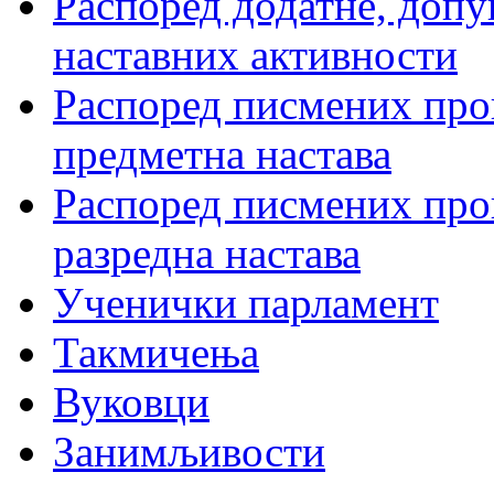
Распоред додатне, допу
наставних активности
Распоред писмених пров
предметна настава
Распоред писмених пров
разредна настава
Ученички парламент
Такмичења
Вуковци
Занимљивости