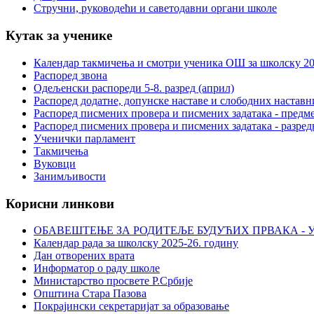
Стручни, руководећи и саветодавни органи школе
Кутак за ученике
Календар такмичења и смотри ученика ОШ за школску 20
Распоред звона
Одељенски распореди 5-8. разред (април)
Распоред додатне, допунске наставе и слободних настав
Распоред писмених провера и писмених задатака - предме
Распоред писмених провера и писмених задатака - разред
Ученички парламент
Такмичења
Вуковци
Занимљивости
Корисни линкови
ОБАВЕШТЕЊЕ ЗА РОДИТЕЉЕ БУДУЋИХ ПРВАКА - У
Календар рада за школску 2025-26. годину
Дан отворених врата
Информатор о раду школе
Министарство просвете Р.Србије
Општина Стара Пазова
Покрајински секретаријат за образовање