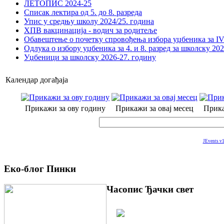
ЛЕТОПИС 2024-25
Списак лектира од 5. до 8. разреда
Упис у средњу школу 2024/25. година
ХПВ вакцинација - водич за родитеље
Обавештење о почетку спровођења избора уџбеника за IV 
Одлука о избору уџбеника за 4. и 8. разред за школску 20
Уџбеници за школску 2026-27. годину
Календар догађаја
Прикажи за ову годину
Прикажи за овај месец
Прика
JEvents v1
Еко-блог Пинки
Часопис Ђачки свет