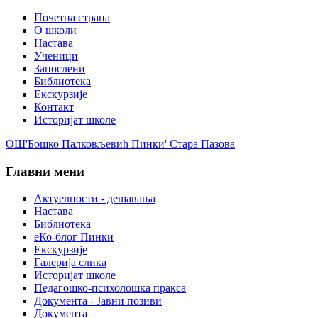
Почетна страна
О школи
Настава
Ученици
Запослени
Библиотека
Екскурзије
Контакт
Историјат школе
ОШ'Бошко Палковљевић Пинки' Стара Пазова
Главни мени
Актуелности - дешавања
Настава
Библиотека
еКо-блог Пинки
Екскурзије
Галерија слика
Историјат школе
Педагошко-психолошка пракса
Документа - Јавни позиви
Документа