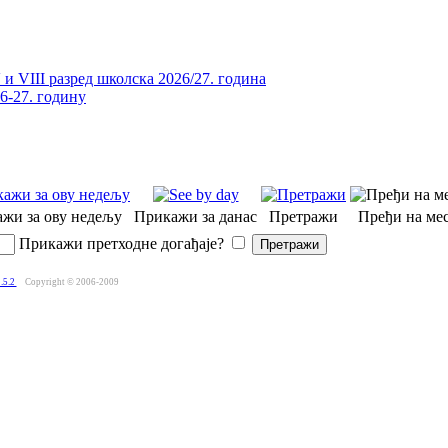
и VIII разред школска 2026/27. година
26-27. годину
жи за ову недељу
Прикажи за данас
Претражи
Пређи на мес
Прикажи претходне догађаје?
.5.2
Copyright © 2006-2009