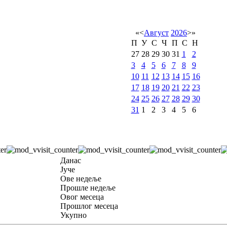
«
<
Август
2026
>
»
П
У
С
Ч
П
С
Н
27
28
29
30
31
1
2
3
4
5
6
7
8
9
10
11
12
13
14
15
16
17
18
19
20
21
22
23
24
25
26
27
28
29
30
31
1
2
3
4
5
6
Данас
Јуче
Ове недеље
Прошле недеље
Овог месеца
Прошлог месеца
Укупно