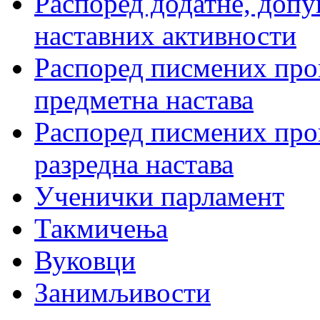
Распоред додатне, допу
наставних активности
Распоред писмених пров
предметна настава
Распоред писмених пров
разредна настава
Ученички парламент
Такмичења
Вуковци
Занимљивости