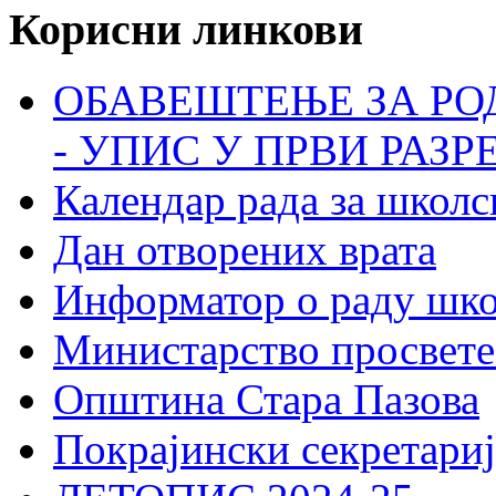
Корисни линкови
ОБАВЕШТЕЊЕ ЗА РО
- УПИС У ПРВИ РАЗР
Календар рада за школс
Дан отворених врата
Информатор о раду шк
Министарство просвете
Општина Стара Пазова
Покрајински секретариј