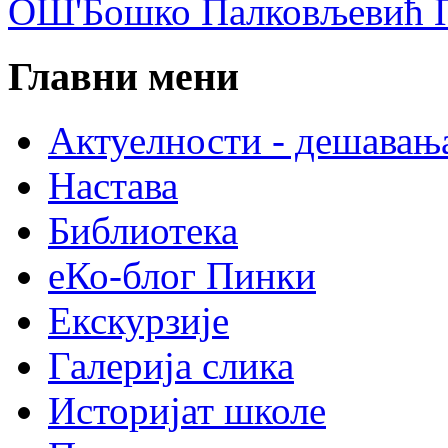
ОШ'Бошко Палковљевић П
Главни мени
Актуелности - дешавањ
Настава
Библиотека
еКо-блог Пинки
Екскурзије
Галерија слика
Историјат школе