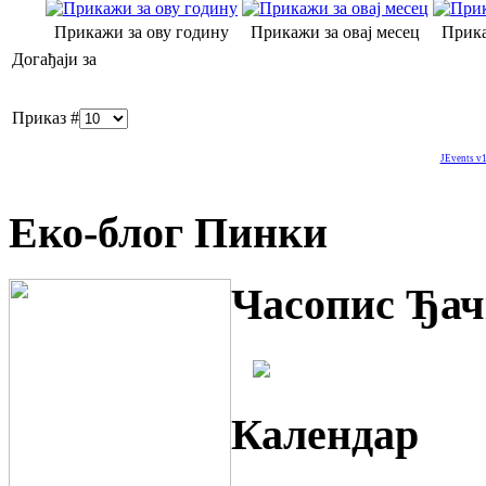
Прикажи за ову годину
Прикажи за овај месец
Прика
Догађаји за
Приказ #
JEvents v1
Еко-блог Пинки
Часопис Ђач
Календар