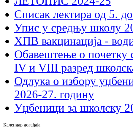
ЛЕТОПИС 2024-25
Списак лектира од 5. до
Упис у средњу школу 20
ХПВ вакцинација - вод
Обавештење о почетку 
IV и VIII разред школск
Одлука о избору уџбеник
2026-27. годину
Уџбеници за школску 2
Календар догађаја