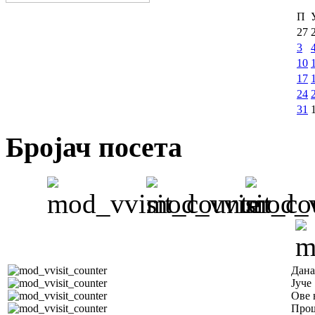
П
27
3
10
17
24
31
Бројач посета
Дана
Јуче
Ове 
Прош