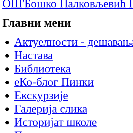
ОШ'Бошко Палковљевић П
Главни мени
Актуелности - дешавањ
Настава
Библиотека
еКо-блог Пинки
Екскурзије
Галерија слика
Историјат школе