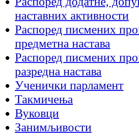
Распоред додатне, допу
наставних активности
Распоред писмених пров
предметна настава
Распоред писмених пров
разредна настава
Ученички парламент
Такмичења
Вуковци
Занимљивости