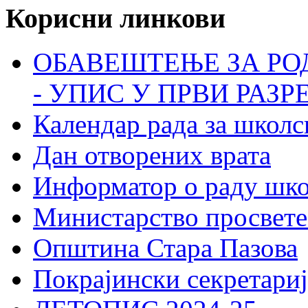
Корисни линкови
ОБАВЕШТЕЊЕ ЗА РО
- УПИС У ПРВИ РАЗР
Календар рада за школс
Дан отворених врата
Информатор о раду шк
Министарство просвете
Општина Стара Пазова
Покрајински секретариј