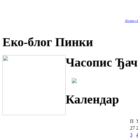
JEvents v1
Еко-блог Пинки
Часопис Ђач
Календар
П
27
3