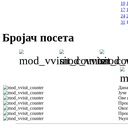
10
17
24
31
Бројач посета
Дана
Јуче
Ове 
Прош
Овог
Прош
Уку