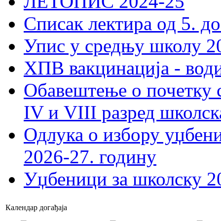
ЛЕТОПИС 2024-25
Списак лектира од 5. до
Упис у средњу школу 20
ХПВ вакцинација - вод
Обавештење о почетку 
IV и VIII разред школск
Одлука о избору уџбеник
2026-27. годину
Уџбеници за школску 2
Календар догађаја