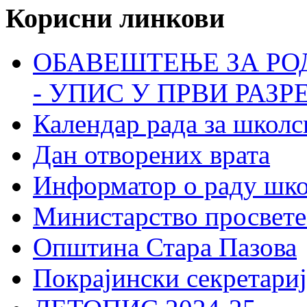
Корисни линкови
ОБАВЕШТЕЊЕ ЗА РО
- УПИС У ПРВИ РАЗР
Календар рада за школс
Дан отворених врата
Информатор о раду шк
Министарство просвете
Општина Стара Пазова
Покрајински секретариј