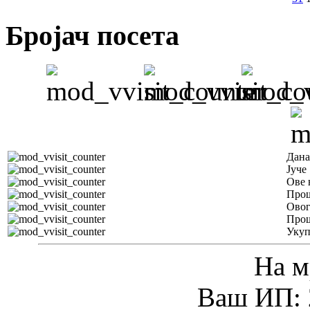
Бројач посета
Дана
Јуче
Ове 
Прош
Овог
Прош
Уку
На м
Ваш ИП: 