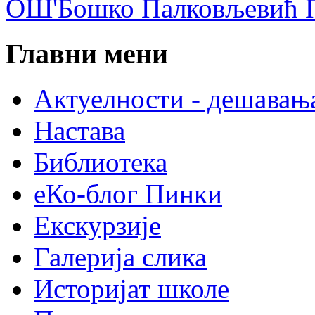
ОШ'Бошко Палковљевић П
Главни мени
Актуелности - дешавањ
Настава
Библиотека
еКо-блог Пинки
Екскурзије
Галерија слика
Историјат школе