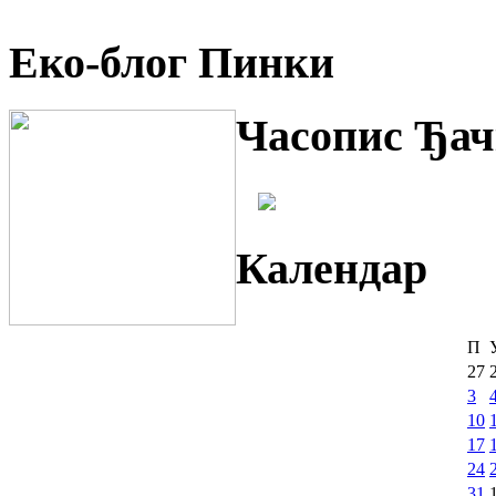
Еко-блог Пинки
Часопис Ђач
Календар
П
27
3
10
17
24
31