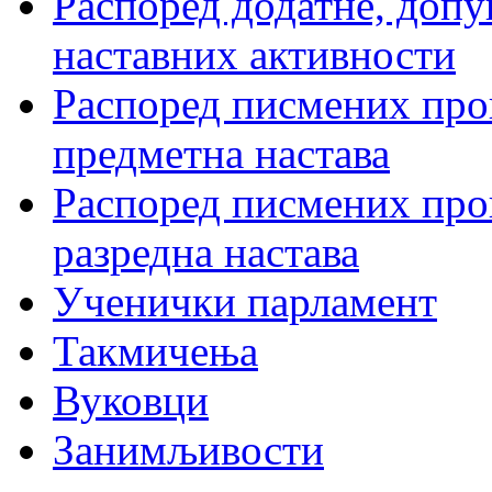
Распоред додатне, допу
наставних активности
Распоред писмених пров
предметна настава
Распоред писмених пров
разредна настава
Ученички парламент
Такмичења
Вуковци
Занимљивости