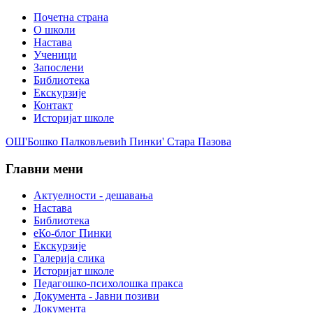
Почетна страна
О школи
Настава
Ученици
Запослени
Библиотека
Екскурзије
Контакт
Историјат школе
ОШ'Бошко Палковљевић Пинки' Стара Пазова
Главни мени
Актуелности - дешавања
Настава
Библиотека
еКо-блог Пинки
Екскурзије
Галерија слика
Историјат школе
Педагошко-психолошка пракса
Документа - Јавни позиви
Документа