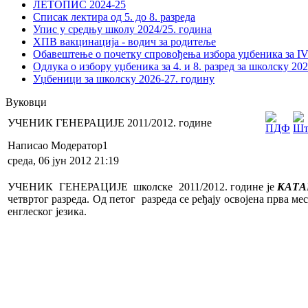
ЛЕТОПИС 2024-25
Списак лектира од 5. до 8. разреда
Упис у средњу школу 2024/25. година
ХПВ вакцинација - водич за родитеље
Обавештење о почетку спровођења избора уџбеника за IV 
Одлука о избору уџбеника за 4. и 8. разред за школску 20
Уџбеници за школску 2026-27. годину
Вуковци
УЧЕНИК ГЕНЕРАЦИЈЕ 2011/2012. године
Написао Модератор1
среда, 06 јун 2012 21:19
УЧЕНИК ГЕНЕРАЦИЈЕ школске 2011/2012. године
je
КАТА
четвртог разреда. Од петог разреда се ређају освојена прва ме
енглеског језика.