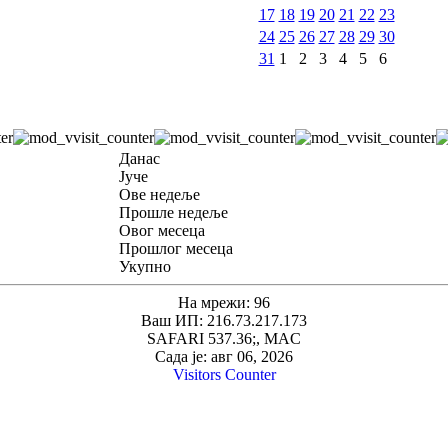
17
18
19
20
21
22
23
24
25
26
27
28
29
30
31
1
2
3
4
5
6
Данас
Јуче
Ове недеље
Прошле недеље
Овог месеца
Прошлог месеца
Укупно
На мрежи: 96
Ваш ИП: 216.73.217.173
SAFARI 537.36;, MAC
Сада је: авг 06, 2026
Visitors Counter