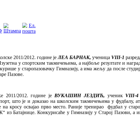
е 2011/2012. године је
ЛЕА БАРНАК,
ученица
VIII-1
разред
. Изузетна у спортским такмичењима, а најбоље резултате и наг
урише у старопазовачку Гимназију, а има жељу да после студир
аре Пазове.
2011/2012. године је
ВУКАШИН ЈЕЗДИЋ,
ученик
VIII-
4
порт, што је и доказао на школским такмичењима у фудбалу, ат
 на кросу освајао прво место. Раније тренирао фудбал у старо
К“ из Батајнице. Конкурисаће у Гимназију у Старој Пазови, а 