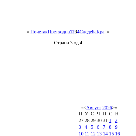
«
Почетак
Претходна
1
2
3
4
Следећа
Крај
»
Страна 3 од 4
«
<
Август
2026
>
»
П
У
С
Ч
П
С
Н
27
28
29
30
31
1
2
3
4
5
6
7
8
9
10
11
12
13
14
15
16