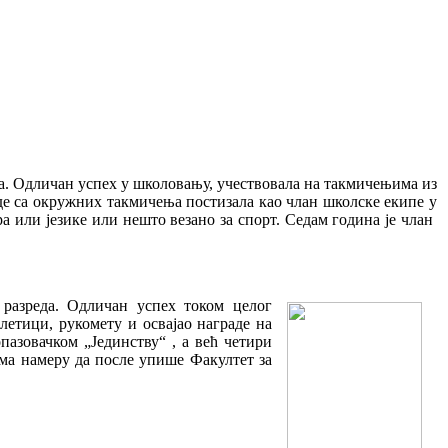
а. О
дличан успех у школовању, учествовала на такмичењима из
раде са окружних такмичења постизала као члан школске екипе у
а или језике или нешто везано за спорт. Седам година је члан
разреда. Одличан успех током целог
летици, рукомету и освајао награде на
пазовачком „Јединству“ , а већ четири
има намеру да после упише Факултет за