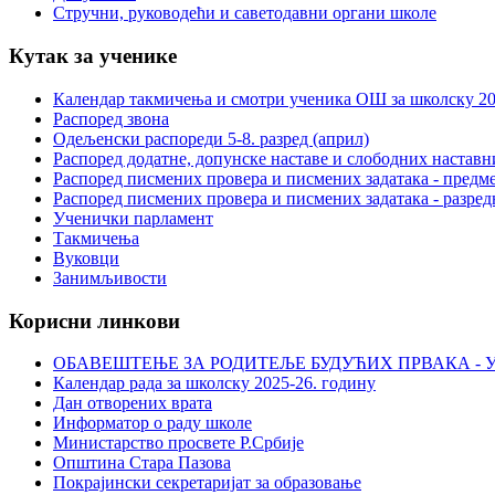
Стручни, руководећи и саветодавни органи школе
Кутак за ученике
Календар такмичења и смотри ученика ОШ за школску 20
Распоред звона
Одељенски распореди 5-8. разред (април)
Распоред додатне, допунске наставе и слободних настав
Распоред писмених провера и писмених задатака - предме
Распоред писмених провера и писмених задатака - разред
Ученички парламент
Такмичења
Вуковци
Занимљивости
Корисни линкови
ОБАВЕШТЕЊЕ ЗА РОДИТЕЉЕ БУДУЋИХ ПРВАКА - У
Календар рада за школску 2025-26. годину
Дан отворених врата
Информатор о раду школе
Министарство просвете Р.Србије
Општина Стара Пазова
Покрајински секретаријат за образовање