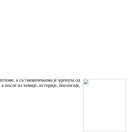
дипломе
,
а са такмичењима је кренула од
а после из хемије, историје, биологије,