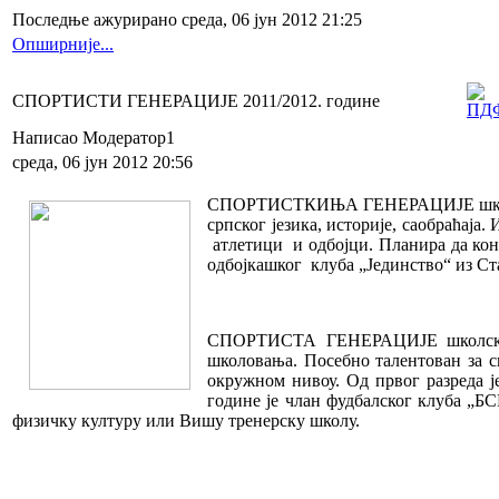
Последње ажурирано среда, 06 јун 2012 21:25
Опширније...
СПОРТИСТИ ГЕНЕРАЦИЈЕ 2011/2012. године
Написао Модератор1
среда, 06 јун 2012 20:56
СПОРТИСТКИЊА ГЕНЕРАЦИЈЕ школск
српског језика, историје, саобраћаја
атлетици и одбојци. Планира да конк
одбојкашког клуба „Јединство“ из Ст
СПОРТИСТА ГЕНЕРАЦИЈЕ школске 
школовања. Посебно талентован за с
окружном нивоу. Од првог разреда је
године је члан фудбалског клуба „БС
физичку културу или Вишу тренерску школу.