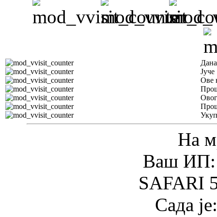
Дана
Јуче
Ове 
Прош
Овог
Прош
Уку
На м
Ваш ИП: 
SAFARI 5
Сада је