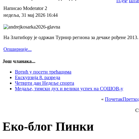
Написао Moderator 2
недеља, 31 мај 2026 16:44
На Златибору је одржан Турнир региона за дечаке рођене 2013
Опширније...
Још чланака...
Вртић у посети трећацима
Екскурзија 8. разреда
Четврти дан Недеље спорта
Медаље, тимски дух и велики успех на СОШОВ-у
«
Почетак
Претхо
С
Еко-блог Пинки