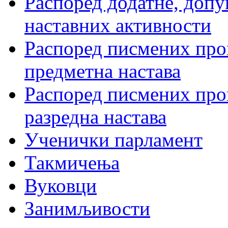
Распоред додатне, допу
наставних активности
Распоред писмених пров
предметна настава
Распоред писмених пров
разредна настава
Ученички парламент
Такмичења
Вуковци
Занимљивости