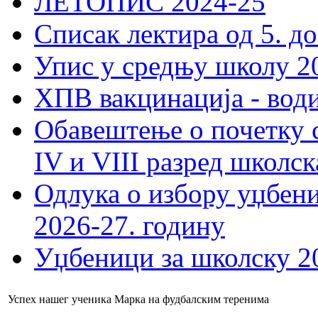
ЛЕТОПИС 2024-25
Списак лектира од 5. до
Упис у средњу школу 20
ХПВ вакцинација - вод
Обавештење о почетку 
IV и VIII разред школск
Одлука о избору уџбеник
2026-27. годину
Уџбеници за школску 2
Успех нашег ученика Марка на фудбалским теренима