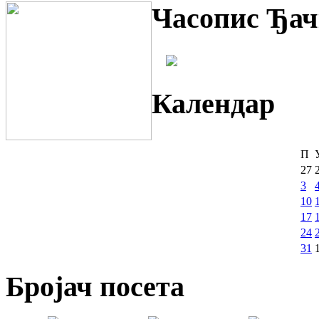
Часопис Ђач
Календар
П
27
3
10
17
24
31
Бројач посета