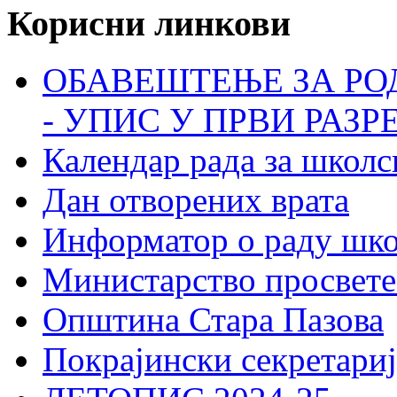
Корисни линкови
ОБАВЕШТЕЊЕ ЗА РО
- УПИС У ПРВИ РАЗР
Календар рада за школс
Дан отворених врата
Информатор о раду шк
Министарство просвете
Општина Стара Пазова
Покрајински секретариј