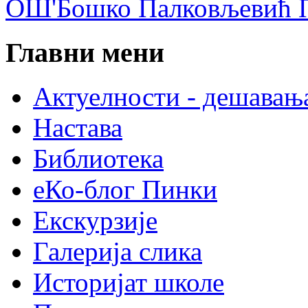
ОШ'Бошко Палковљевић П
Главни мени
Актуелности - дешавањ
Настава
Библиотека
еКо-блог Пинки
Екскурзије
Галерија слика
Историјат школе